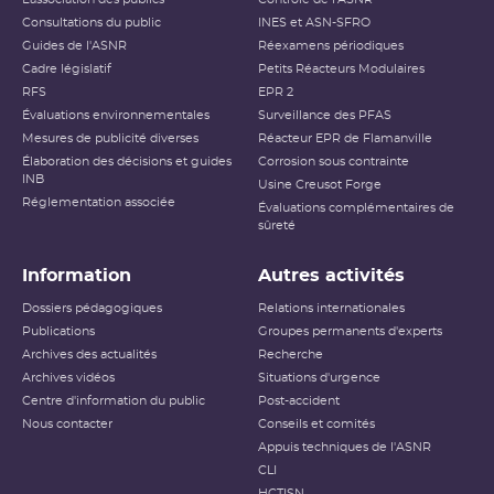
Consultations du public
INES et ASN-SFRO
Guides de l'ASNR
Réexamens périodiques
Cadre législatif
Petits Réacteurs Modulaires
RFS
EPR 2
Évaluations environnementales
Surveillance des PFAS
Mesures de publicité diverses
Réacteur EPR de Flamanville
Élaboration des décisions et guides
Corrosion sous contrainte
INB
Usine Creusot Forge
Réglementation associée
Évaluations complémentaires de
sûreté
Information
Autres activités
Dossiers pédagogiques
Relations internationales
Publications
Groupes permanents d'experts
Archives des actualités
Recherche
Archives vidéos
Situations d'urgence
Centre d'information du public
Post-accident
Nous contacter
Conseils et comités
Appuis techniques de l'ASNR
CLI
HCTISN