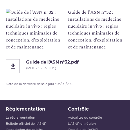
Guide de l'ASN n°32 :
Installations de
médecine
nucléaire
in vivo : règles
techniques minimales de
conception, d’exploitation
et de maintenance
Guide de l'ASN n°32.pdf
(PDF - 525.91 Ko )
Date de la dernière mise à jour : 03/09/2021
Réglementation
Contrôle
La réglementation
Actualités du contrôle
Bulletin officiel de l'ASNR
L'ASNR en région
L’association des publics
Contrôle de l'ASNR