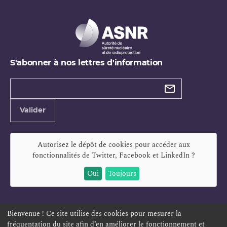
S'abonner à nos lettres d'information
Types de
newsletter
Adresse
Valider
e-
mail
Autorisez le dépôt de cookies pour accéder aux
fonctionnalités de
Twitter, Facebook et LinkedIn
?
Oui
Toujours
Bienvenue ! Ce site utilise des cookies pour mesurer la
fréquentation du site afin d’en améliorer le fonctionnement et
ESPACE PERSONNEL
OFFRES D'EMPLOI
SIGNALEMENT