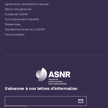
Agréments, contrôles et mesures
Retour d'expérience
Guides de l'ASNR
Formulaires administratifs
Téléservices
Signalement externe à l'ASNR
Nous contacter
S'abonner à nos lettres d'information
Types de
newsletter
Adresse