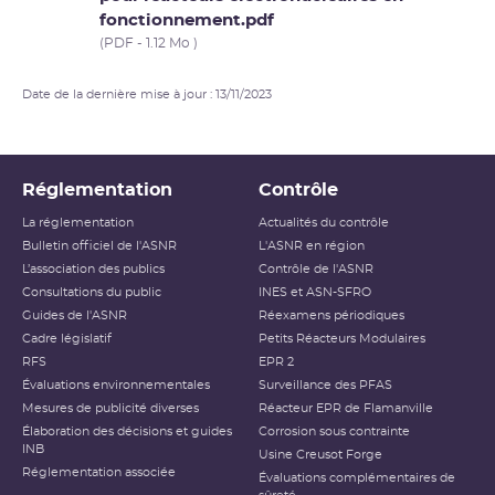
fonctionnement.pdf
(PDF - 1.12 Mo )
Date de la dernière mise à jour : 13/11/2023
Réglementation
Contrôle
La réglementation
Actualités du contrôle
Bulletin officiel de l'ASNR
L'ASNR en région
L’association des publics
Contrôle de l'ASNR
Consultations du public
INES et ASN-SFRO
Guides de l'ASNR
Réexamens périodiques
Cadre législatif
Petits Réacteurs Modulaires
RFS
EPR 2
Évaluations environnementales
Surveillance des PFAS
Mesures de publicité diverses
Réacteur EPR de Flamanville
Élaboration des décisions et guides
Corrosion sous contrainte
INB
Usine Creusot Forge
Réglementation associée
Évaluations complémentaires de