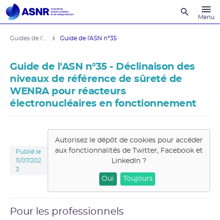
Recherche
Menu
Guides de l'ASNR
Guide de l'ASN n°35
Guide de l'ASN n°35 - Déclinaison des
niveaux de référence de sûreté de
WENRA pour réacteurs
électronucléaires en fonctionnement
Autorisez le dépôt de cookies pour accéder
aux fonctionnalités de
Twitter, Facebook et
Publié le
LinkedIn
?
11/07/202
3
Oui
Toujours
Pour les professionnels