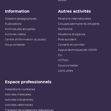
sûreté
Information
Autres activités
Dossiers pédagogiques
Relations internationales
Publications
Groupes permanents d'experts
Archives des actualités
Recherche
Archives vidéos
Situations d'urgence
Centre d'information du public
Post-accident
Nous contacter
Conseils et comités
Appuis techniques de l'ASNR
CLI
HCTISN
Nous contacter
Liens utiles
Espace professionnels
Installations nucléaires
Activités médicales
Activités industrielles
Activités vétérinaires
Transport de substances radioactives