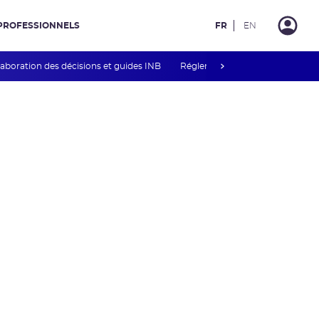
PROFESSIONNELS
FR
EN
next
laboration des décisions et guides INB
Réglementation associée