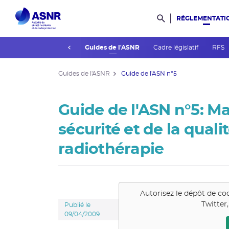
RÉGLEMENTATI
Rechercher dans l
prev
Consultations du public
Guides de l'ASNR
Cadre législatif
RFS
Guides de l'ASNR
Guide de l'ASN n°5
Guide de l'ASN n°5: 
sécurité et de la quali
radiothérapie
Autorisez le dépôt de co
Twitter
Publié le
09/04/2009