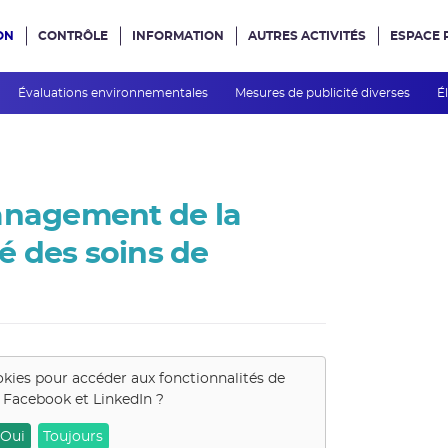
ON
CONTRÔLE
INFORMATION
AUTRES ACTIVITÉS
ESPACE 
e site
Évaluations environnementales
Mesures de publicité diverses
É
Management de la
té des soins de
okies pour accéder aux fonctionnalités de
, Facebook et LinkedIn
?
Oui
Toujours