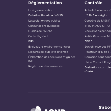
Réglementation
Contrôle
La réglementation
Actualités du contr
Bulletin officiel de l'ASNR
L'ASNR en région
L’association des publics
Contrôle de l'ASNR
Consultations du public
INES et ASN-SFRO
Guides de l'ASNR
Réexamens périod
Cadre législatif
Petits Réacteurs Mo
RFS
EPR 2
Évaluations environnementales
Surveillance des P
Mesures de publicité diverses
Réacteur EPR de Fl
Élaboration des décisions et guides
Corrosion sous cont
INB
Usine Creusot Forg
Réglementation associée
Évaluations compl
sûreté
S'abon