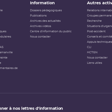
Information
Autres activ
ôle
Dossiers pédagogiques
Relations internat
Publications
Groupes permanen
Archives des actualités
Recherche
Archives vidéos
Situations d'urgen
iques
Centre d'information du public
Post-accident
dulaires
Nous contacter
Conseils et comit
Appuis techniques
FAS
CLI
amanville
HCTISN
rainte
Nous contacter
e
Liens utiles
émentaires de
ner à nos lettres d'information