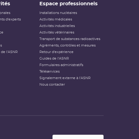
ités
Espace professionnels
ionales
Installations nucléaires
ts d'experts
Activités médicales
Activités industrielles
ce
Activités vétérinaires
Transport de substances radioactives
és
Agréments, contrôles et mesures
 de l'ASNR
Retour d'expérience
Guides de l'ASNR
Formulaires administratifs
Téléservices
Signalement externe à l'ASNR
Nous contacter