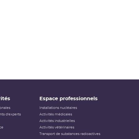
ités
Espace professionnels
ionales
Installations nucléaires
ts d'experts
Activités médicales
Activités industrielles
ce
Activités vétérinaires
Transport de substances radioactives