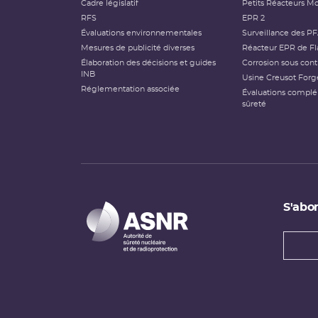
Cadre législatif
Petits Réacteurs Mo
RFS
EPR 2
Évaluations environnementales
Surveillance des P
Mesures de publicité diverses
Réacteur EPR de Fl
Élaboration des décisions et guides
Corrosion sous cont
INB
Usine Creusot Forg
Réglementation associée
Évaluations compl
sûreté
S'abon
Types
newsl
Adress
e-
mail