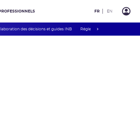
PROFESSIONNELS
FR
EN
next
laboration des décisions et guides INB
Réglementation associée