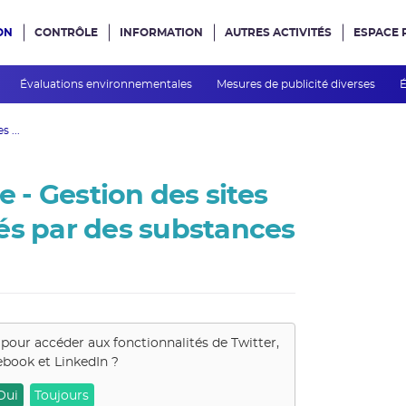
ON
CONTRÔLE
INFORMATION
AUTRES ACTIVITÉS
ESPACE 
e site
Évaluations environnementales
Mesures de publicité diverses
É
 ...
- Gestion des sites
és par des substances
 pour accéder aux fonctionnalités de
Twitter,
book et LinkedIn
?
Oui
Toujours