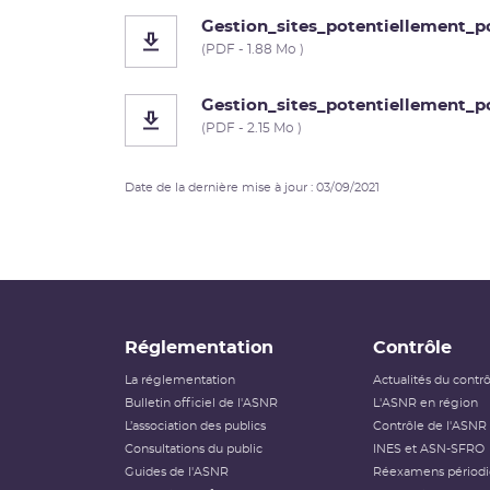
Gestion_sites_potentiellement_p
(PDF - 1.88 Mo )
Gestion_sites_potentiellement_p
(PDF - 2.15 Mo )
Date de la dernière mise à jour : 03/09/2021
Réglementation
Contrôle
La réglementation
Actualités du contr
Bulletin officiel de l'ASNR
L'ASNR en région
L’association des publics
Contrôle de l'ASNR
Consultations du public
INES et ASN-SFRO
Guides de l'ASNR
Réexamens périod