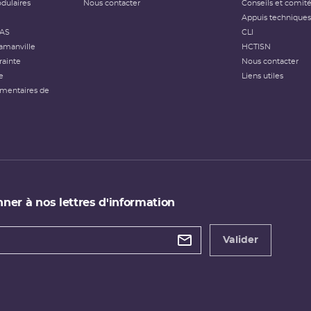
dulaires
Nous contacter
Conseils et comit
Appuis techniques
FAS
CLI
amanville
HCTISN
rainte
Nous contacter
e
Liens utiles
émentaires de
ner à nos lettres d'information
 de
etter
Valider
e