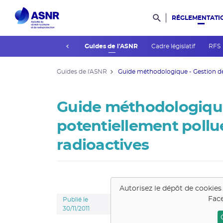
RÉGLEMENTATI
Rechercher dans l
prev
Consultations du public
Guides de l'ASNR
Cadre législatif
RFS
Guides de l'ASNR
Guide méthodologique - Gestion des
Guide méthodologique 
potentiellement pollu
radioactives
Autorisez le dépôt de cookies
Face
Publié le
30/11/2011