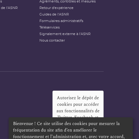
és
Agréments, contrôles et mesures
 de l'ASNR
Retour d'expérience
Guides de l'ASNR
Formulaires administratifs
Téléservices
Signalement externe à l'ASNR
Nous contacter
Autorisez le dépôt de
cookies pour accéder
aux fonctionnalités de
Twitter, Facebook et
Bienvenue ! Ce site utilise des cookies pour mesurer la
LinkedIn
?
fréquentation du site afin d’en améliorer le
Oui
Toujours
fonctionnement et l’administration et, avec votre accord,