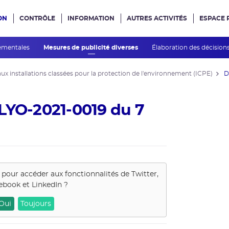
ON
CONTRÔLE
INFORMATION
AUTRES ACTIVITÉS
ESPACE 
e site
nementales
Mesures de publicité diverses
Élaboration des décision
aux installations classées pour la protection de l'environnement (ICPE)
D
LYO-2021-0019 du 7
s pour accéder aux fonctionnalités de
Twitter,
ebook et LinkedIn
?
Oui
Toujours