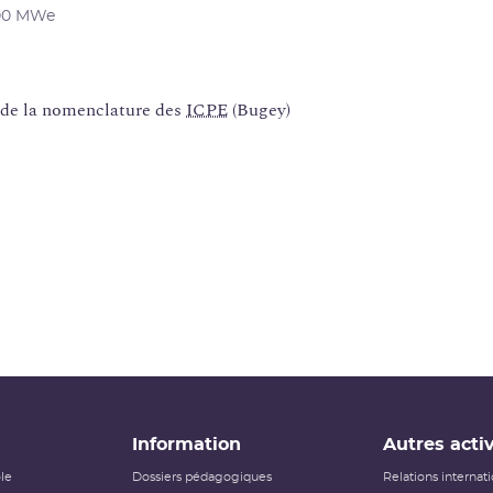
900 MWe
t de la nomenclature des
ICPE
(Bugey)
Information
Autres activ
ôle
Dossiers pédagogiques
Relations internat