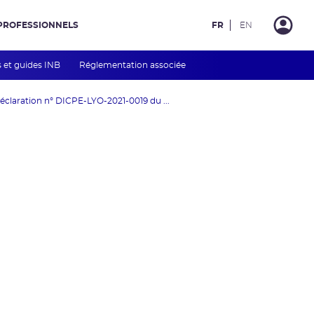
PROFESSIONNELS
FR
EN
s et guides INB
Réglementation associée
éclaration n° DICPE-LYO-2021-0019 du ...