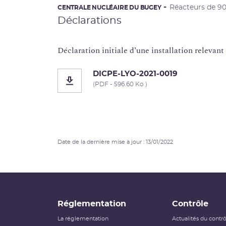
Réacteurs de 
CENTRALE NUCLÉAIRE DU BUGEY
Déclarations
Déclaration initiale d’une installation relevan
DICPE-LYO-2021-0019
(PDF - 596.60 Ko )
Date de la dernière mise à jour : 13/01/2022
Réglementation
Contrôle
La réglementation
Actualités du contr