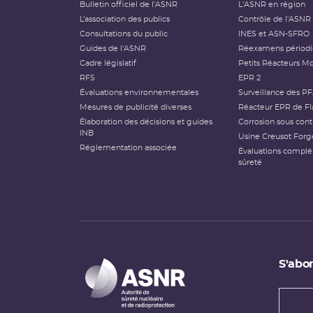
Bulletin officiel de l'ASNR
L'ASNR en région
L’association des publics
Contrôle de l'ASNR
Consultations du public
INES et ASN-SFRO
Guides de l'ASNR
Réexamens périod
Cadre législatif
Petits Réacteurs Mo
RFS
EPR 2
Évaluations environnementales
Surveillance des P
Mesures de publicité diverses
Réacteur EPR de Fl
Élaboration des décisions et guides
Corrosion sous cont
INB
Usine Creusot Forg
Réglementation associée
Évaluations compl
sûreté
S'abon
Types
newsl