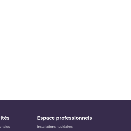
ités
Espace professionnels
ionales
Installations nucléaires