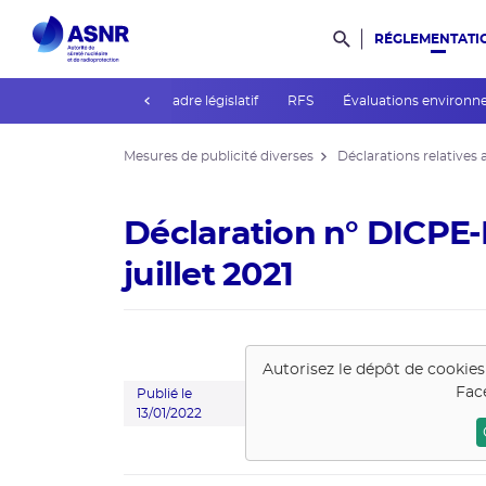
RÉGLEMENTATI
Rechercher dans l
prev
Guides de l'ASNR
Cadre législatif
RFS
Évaluations environ
Mesures de publicité diverses
Déclarations relatives 
Déclaration n° DICPE-
juillet 2021
Autorisez le dépôt de cookie
Fac
Publié le
13/01/2022