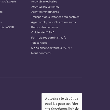
ts d'experts
Activités médicales
Activités industrielles
ce
Activités vétérinaires
Transport de substances radioactives
és
Agréments, contrôles et mesures
 de l'ASNR
Retour d'expérience
Guides de l'ASNR
Formulaires administratifs
Téléservices
Signalement externe à l'ASNR
Nous contacter
Autorisez le dépôt de
cookies pour accéder
aux fonctionnalités de