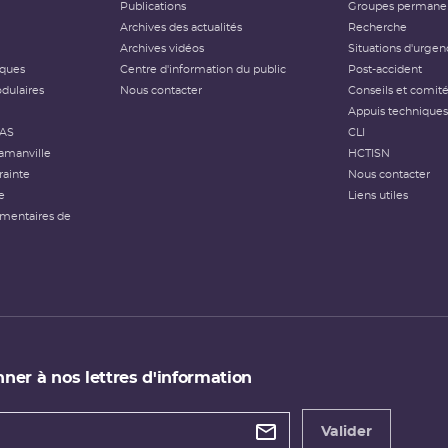
Publications
Groupes permanen
Archives des actualités
Recherche
Archives vidéos
Situations d'urgen
iques
Centre d'information du public
Post-accident
dulaires
Nous contacter
Conseils et comit
Appuis techniques
FAS
CLI
amanville
HCTISN
rainte
Nous contacter
e
Liens utiles
émentaires de
ner à nos lettres d'information
 de
etter
Valider