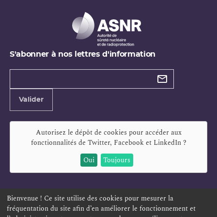
S'abonner à nos lettres d'information
Types de
newsletter
Adresse
Valider
e-
mail
Autorisez le dépôt de cookies pour accéder aux
fonctionnalités de
Twitter, Facebook et LinkedIn
?
Oui
Toujours
Bienvenue ! Ce site utilise des cookies pour mesurer la
fréquentation du site afin d’en améliorer le fonctionnement et
ESPACE PERSONNEL
OFFRES D'EMPLOI
SIGNALEMENT