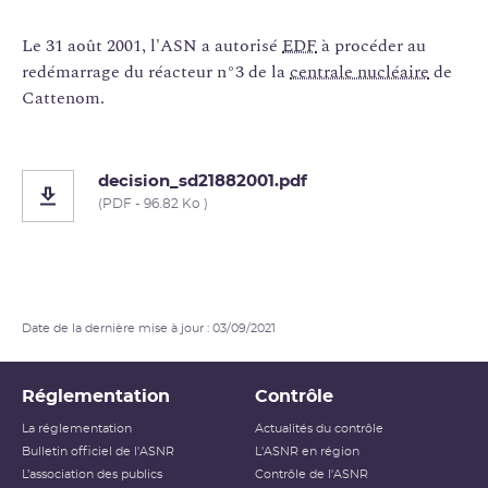
Le 31 août 2001, l'ASN a autorisé
EDF
à procéder au
redémarrage du réacteur n°3 de la
centrale nucléaire
de
Cattenom.
decision_sd21882001.pdf
(PDF - 96.82 Ko )
Date de la dernière mise à jour : 03/09/2021
Réglementation
Contrôle
La réglementation
Actualités du contrôle
Bulletin officiel de l'ASNR
L'ASNR en région
L’association des publics
Contrôle de l'ASNR