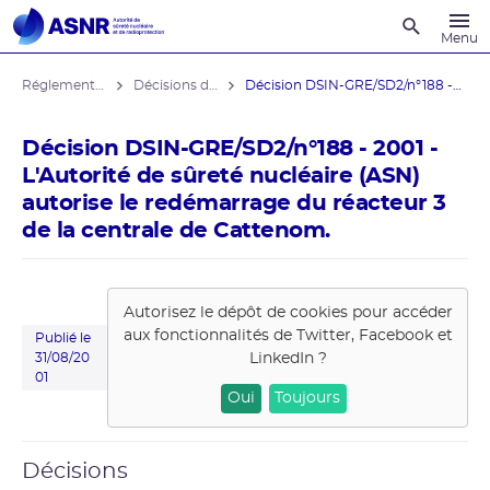
Recherche
Menu
Réglementation associée
Décisions de la DGSNR
Décision DSIN-GRE/SD2/n°188 - 2001 - ...
Décision DSIN-GRE/SD2/n°188 - 2001 -
L'Autorité de sûreté nucléaire (ASN)
autorise le redémarrage du réacteur 3
de la centrale de Cattenom.
Autorisez le dépôt de cookies pour accéder
aux fonctionnalités de
Twitter, Facebook et
Publié le
LinkedIn
?
31/08/20
01
Oui
Toujours
Décisions