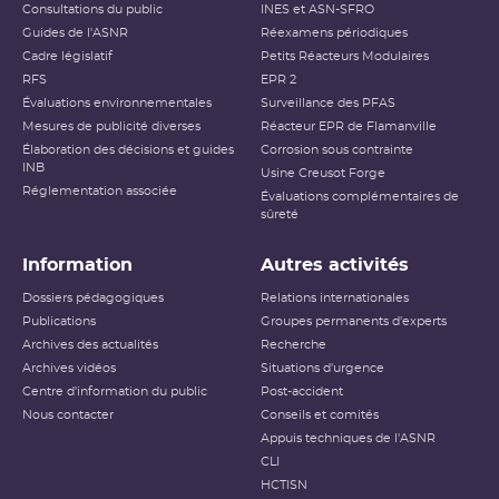
Consultations du public
INES et ASN-SFRO
Guides de l'ASNR
Réexamens périodiques
Cadre législatif
Petits Réacteurs Modulaires
RFS
EPR 2
Évaluations environnementales
Surveillance des PFAS
Mesures de publicité diverses
Réacteur EPR de Flamanville
Élaboration des décisions et guides
Corrosion sous contrainte
INB
Usine Creusot Forge
Réglementation associée
Évaluations complémentaires de
sûreté
Information
Autres activités
Dossiers pédagogiques
Relations internationales
Publications
Groupes permanents d'experts
Archives des actualités
Recherche
Archives vidéos
Situations d'urgence
Centre d'information du public
Post-accident
Nous contacter
Conseils et comités
Appuis techniques de l'ASNR
CLI
HCTISN