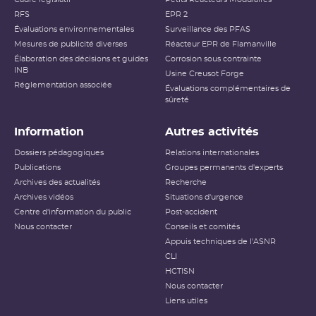
RFS
EPR 2
Évaluations environnementales
Surveillance des PFAS
Mesures de publicité diverses
Réacteur EPR de Flamanville
Élaboration des décisions et guides
Corrosion sous contrainte
INB
Usine Creusot Forge
Réglementation associée
Évaluations complémentaires de
sûreté
Information
Autres activités
Dossiers pédagogiques
Relations internationales
Publications
Groupes permanents d'experts
Archives des actualités
Recherche
Archives vidéos
Situations d'urgence
Centre d'information du public
Post-accident
Nous contacter
Conseils et comités
Appuis techniques de l'ASNR
CLI
HCTISN
Nous contacter
Liens utiles