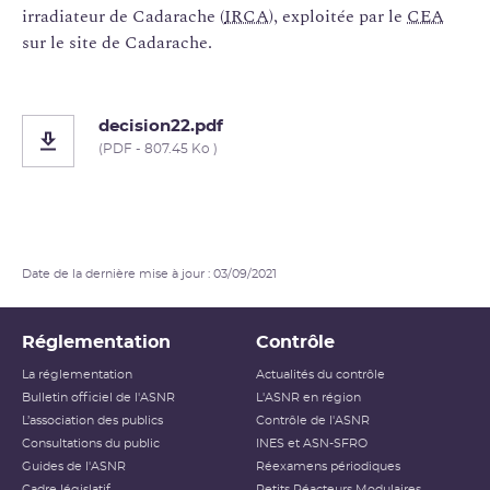
irradiateur de Cadarache (
IRCA
), exploitée par le
CEA
sur le site de Cadarache.
decision22.pdf
(PDF - 807.45 Ko )
Date de la dernière mise à jour : 03/09/2021
Réglementation
Contrôle
La réglementation
Actualités du contrôle
Bulletin officiel de l'ASNR
L'ASNR en région
L’association des publics
Contrôle de l'ASNR
Consultations du public
INES et ASN-SFRO
Guides de l'ASNR
Réexamens périodiques
Cadre législatif
Petits Réacteurs Modulaires