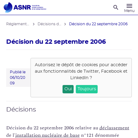
Recherche
Menu
Réglementation associée
Décisions de la DGSNR
Décision du 22 septembre 2006
Décision du 22 septembre 2006
Autorisez le dépôt de cookies pour accéder
aux fonctionnalités de
Twitter, Facebook et
Publié le
LinkedIn
?
06/10/20
09
Oui
Toujours
Décisions
Décision du 22 septembre 2006 relative au
déclassement
de l'
installation nucléaire de base
n°121 dénommée