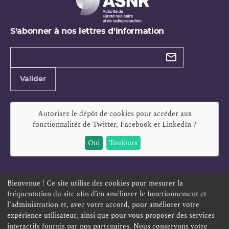
S'abonner à nos lettres d'information
Types de
newsletter
Adresse
Valider
e-
mail
Autorisez le dépôt de cookies pour accéder aux
fonctionnalités de
Twitter, Facebook et LinkedIn
?
Oui
Toujours
Bienvenue ! Ce site utilise des cookies pour mesurer la
fréquentation du site afin d’en améliorer le fonctionnement et
ESPACE PERSONNEL
OFFRES D'EMPLOI
SIGNALEMENT
l’administration et, avec votre accord, pour améliorer votre
TÉLÉSERVICES
PLAN DU SITE
LEXIQUE
expérience utilisateur, ainsi que pour vous proposer des services
interactifs fournis par nos partenaires. Nous conservons votre
ACCESSIBILITÉ
POLITIQUE DE CONFIDENTIALITÉ