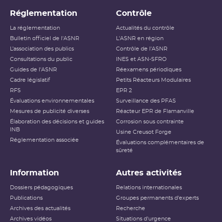
Réglementation
Contrôle
La réglementation
Actualités du contrôle
Bulletin officiel de l'ASNR
L'ASNR en région
L’association des publics
Contrôle de l'ASNR
Consultations du public
INES et ASN-SFRO
Guides de l'ASNR
Réexamens périodiques
Cadre législatif
Petits Réacteurs Modulaires
RFS
EPR 2
Évaluations environnementales
Surveillance des PFAS
Mesures de publicité diverses
Réacteur EPR de Flamanville
Élaboration des décisions et guides
Corrosion sous contrainte
INB
Usine Creusot Forge
Réglementation associée
Évaluations complémentaires de
sûreté
Information
Autres activités
Dossiers pédagogiques
Relations internationales
Publications
Groupes permanents d'experts
Archives des actualités
Recherche
Archives vidéos
Situations d'urgence