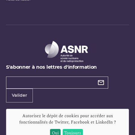
S'abonner à nos lettres d'information
Types de
newsletter
Adresse
Valider
e-
mail
Autorisez le dépôt de cookies pour accéder aux
fonctionnalités de
Twitter, Facebook et LinkedIn
?
Oui
Toujours