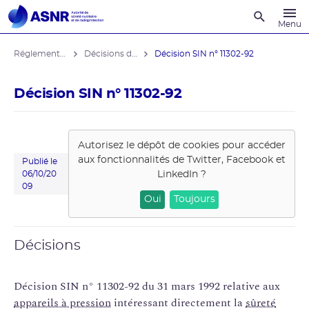
Recherche
Menu
Réglementation associée
Décisions de la DGSNR
Décision SIN n° 11302-92
Décision SIN n° 11302-92
Autorisez le dépôt de cookies pour accéder
aux fonctionnalités de
Twitter, Facebook et
Publié le
LinkedIn
?
06/10/20
09
Oui
Toujours
Décisions
Décision SIN n° 11302-92 du 31 mars 1992 relative aux
appareils à pression
intéressant directement la
sûreté