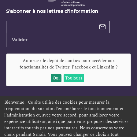
S'abonner à nos lettres d'information
Types de
newsletter
Adresse
Valider
e-
mail
Autorisez le dépôt de cookies pour accéder aux
fonctionnalités de
Twitter, Facebook et LinkedIn
?
Oui
Toujours
Bienvenue ! Ce site utilise des cookies pour mesurer la
fréquentation du site afin d’en améliorer le fonctionnement et
ESPACE PERSONNEL
OFFRES D'EMPLOI
SIGNALEMENT
l’administration et, avec votre accord, pour améliorer votre
TÉLÉSERVICES
PLAN DU SITE
LEXIQUE
expérience utilisateur, ainsi que pour vous proposer des services
interactifs fournis par nos partenaires. Nous conservons votre
ACCESSIBILITÉ
POLITIQUE DE CONFIDENTIALITÉ
choix pendant 6 mois. Vous pouvez changer ce choix à tout
MENTIONS LÉGALES
CONTACT