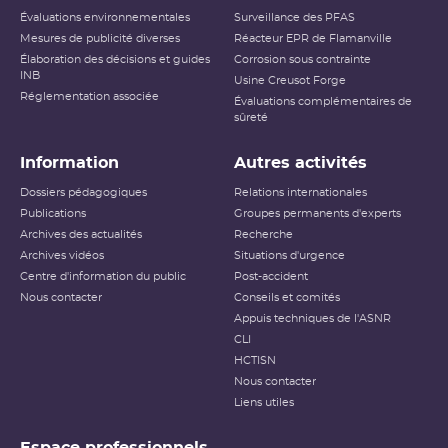
Évaluations environnementales
Surveillance des PFAS
Mesures de publicité diverses
Réacteur EPR de Flamanville
Élaboration des décisions et guides
Corrosion sous contrainte
INB
Usine Creusot Forge
Réglementation associée
Évaluations complémentaires de
sûreté
Information
Autres activités
Dossiers pédagogiques
Relations internationales
Publications
Groupes permanents d'experts
Archives des actualités
Recherche
Archives vidéos
Situations d'urgence
Centre d'information du public
Post-accident
Nous contacter
Conseils et comités
Appuis techniques de l'ASNR
CLI
HCTISN
Nous contacter
Liens utiles
Espace professionnels