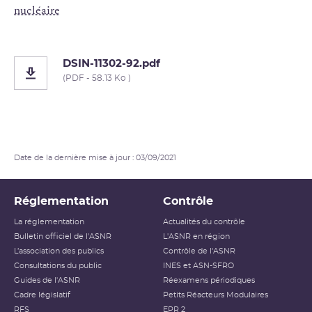
nucléaire
DSIN-11302-92.pdf
(PDF - 58.13 Ko )
Date de la dernière mise à jour : 03/09/2021
Réglementation
Contrôle
La réglementation
Actualités du contrôle
Bulletin officiel de l'ASNR
L'ASNR en région
L’association des publics
Contrôle de l'ASNR
Consultations du public
INES et ASN-SFRO
Guides de l'ASNR
Réexamens périodiques
Cadre législatif
Petits Réacteurs Modulaires
RFS
EPR 2