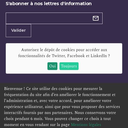
S'abonner à nos lettres d'information
Types de
newsletter
Adresse
Valider
e-
mail
Autorisez le dépôt de cookies pour accéder aux
fonctionnalités de
Twitter, Facebook et LinkedIn
?
Oui
Toujours
Bienvenue ! Ce site utilise des cookies pour mesurer la
fréquentation du site afin d’en améliorer le fonctionnement et
ESPACE PERSONNEL
OFFRES D'EMPLOI
SIGNALEMENT
l’administration et, avec votre accord, pour améliorer votre
TÉLÉSERVICES
PLAN DU SITE
LEXIQUE
expérience utilisateur, ainsi que pour vous proposer des services
interactifs fournis par nos partenaires. Nous conservons votre
ACCESSIBILITÉ
POLITIQUE DE CONFIDENTIALITÉ
choix pendant 6 mois. Vous pouvez changer ce choix à tout
MENTIONS LÉGALES
CONTACT
moment en vous rendant sur la page
Mentions légales