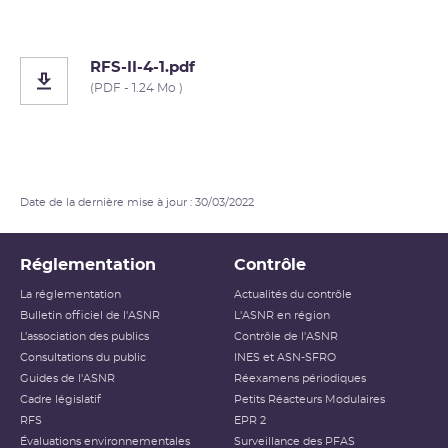
RFS-II-4-1.pdf
(PDF - 1.24 Mo )
Date de la dernière mise à jour : 30/03/2022
Réglementation
Contrôle
La réglementation
Actualités du contrôle
Bulletin officiel de l'ASNR
L'ASNR en région
L’association des publics
Contrôle de l'ASNR
Consultations du public
INES et ASN-SFRO
Guides de l'ASNR
Réexamens périodiques
Cadre législatif
Petits Réacteurs Modulaires
RFS
EPR 2
Évaluations environnementales
Surveillance des PFAS