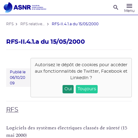
Recherche
Menu
RFS
RFS relatives aux REP
RFS-II.4.1.a du 15/05/2000
RFS-II.4.1.a du 15/05/2000
Autorisez le dépôt de cookies pour accéder
aux fonctionnalités de
Twitter, Facebook et
Publié le
LinkedIn
?
06/10/20
09
Oui
Toujours
RFS
Logiciels des systèmes électriques classés de sûreté (15
mai 2000)