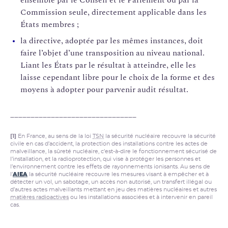
Commission seule, directement applicable dans les
États membres ;
la directive, adoptée par les mêmes instances, doit
faire l’objet d’une transposition au niveau national.
Liant les États par le résultat à atteindre, elle les
laisse cependant libre pour le choix de la forme et des
moyens à adopter pour parvenir audit résultat.
_______________________________
[1]
En France, au sens de la loi
TSN
la sécurité nucléaire recouvre la sécurité
civile en cas d’accident, la protection des installations contre les actes de
malveillance, la sûreté nucléaire, c’est-à-dire le fonctionnement sécurisé de
l’installation, et la radioprotection, qui vise à protéger les personnes et
l’environnement contre les effets de rayonnements ionisants. Au sens de
l’
AIEA
la sécurité nucléaire recouvre les mesures visant à empêcher et à
détecter un vol, un sabotage, un accès non autorisé, un transfert illégal ou
d’autres actes malveillants mettant en jeu des matières nucléaires et autres
matières radioactives
ou les installations associées et à intervenir en pareil
cas.