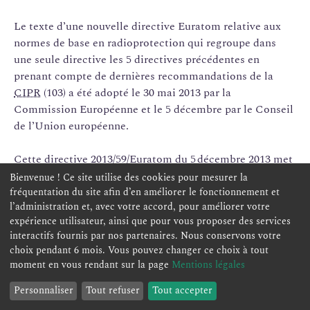
Le texte d’une nouvelle directive Euratom relative aux
normes de base en radioprotection qui regroupe dans
une seule directive les 5 directives précédentes en
prenant compte de dernières recommandations de la
CIPR
(103) a été adopté le 30 mai 2013 par la
Commission Européenne et le 5 décembre par le Conseil
de l’Union européenne.
Cette directive 2013/59/Euratom du 5 décembre 2013 met
à jour les normes de base relatives à la protection
Bienvenue ! Ce site utilise des cookies pour mesurer la
sanitaire contre les dangers résultant de l’exposition des
fréquentation du site afin d’en améliorer le fonctionnement et
l’administration et, avec votre accord, pour améliorer votre
personnes aux rayonnements ionisants (directive BSS).
expérience utilisateur, ainsi que pour vous proposer des services
Elle a été publiée le 17 janvier 2014 dans le Journal
interactifs fournis par nos partenaires. Nous conservons votre
officiel de l’Union européenne.
choix pendant 6 mois. Vous pouvez changer ce choix à tout
moment en vous rendant sur la page
Mentions légales
Les États membres devaient transposer les dispositions
Personnaliser
Tout refuser
Tout accepter
de cette nouvelle directive avant le 6 février 2018.
Sommaire
ouvrir