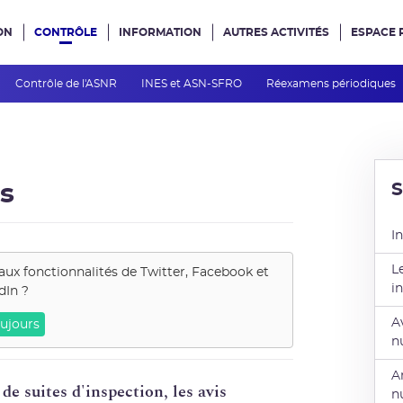
ON
CONTRÔLE
INFORMATION
AUTRES ACTIVITÉS
ESPACE 
e site
Contrôle de l'ASNR
INES et ASN-SFRO
Réexamens périodiques
es
I
L
aux fonctionnalités de
Twitter, Facebook et
i
dIn
?
A
ujours
n
A
de suites d'inspection, les avis
n