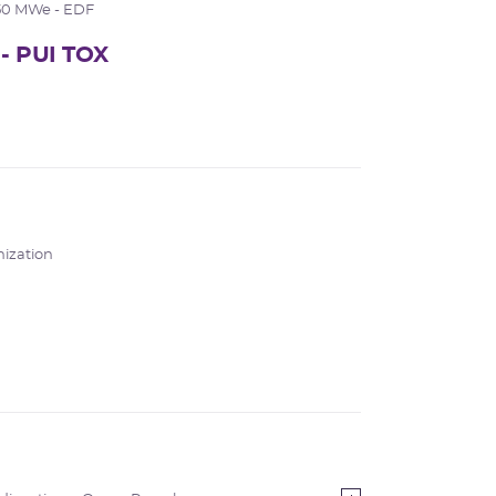
50 MWe - EDF
 - PUI TOX
nization