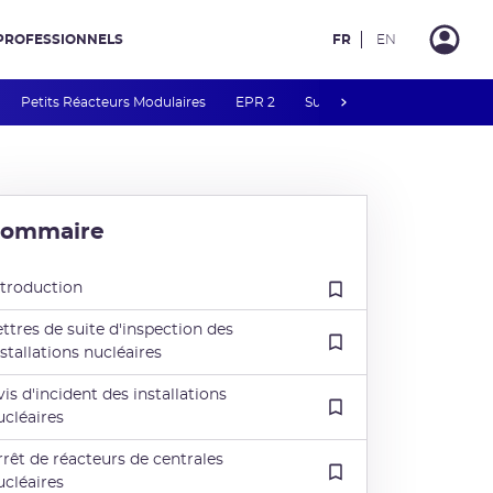
PROFESSIONNELS
FR
EN
next
Petits Réacteurs Modulaires
EPR 2
Surveillance des PFAS
R
Sommaire
ntroduction
ettres de suite d'inspection des
nstallations nucléaires
vis d'incident des installations
ucléaires
rrêt de réacteurs de centrales
ucléaires