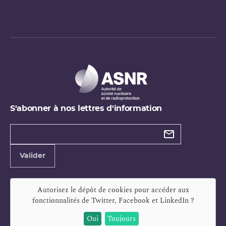
S'abonner à nos lettres d'information
Types de
newsletter
Adresse
Valider
e-
mail
Autorisez le dépôt de cookies pour accéder aux
fonctionnalités de
Twitter, Facebook et LinkedIn
?
Oui
Toujours