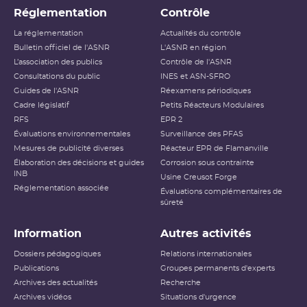
Réglementation
Contrôle
Niveau 1
Anomalie
La réglementation
Actualités du contrôle
Bulletin officiel de l'ASNR
L'ASNR en région
Niveau 2
Incident
L’association des publics
Contrôle de l'ASNR
Consultations du public
INES et ASN-SFRO
Niveau 3
Incident grave
Guides de l'ASNR
Réexamens périodiques
Cadre législatif
Petits Réacteurs Modulaires
Accident ayant des conséquences
RFS
EPR 2
Niveau 4
locales
Évaluations environnementales
Surveillance des PFAS
Mesures de publicité diverses
Réacteur EPR de Flamanville
Accident ayant des conséquences
Élaboration des décisions et guides
Niveau 5
Corrosion sous contrainte
étendues
INB
Usine Creusot Forge
Réglementation associée
Évaluations complémentaires de
Niveau 6
Accident grave
sûreté
Niveau 7
Accident majeur
Information
Autres activités
L’échelle INES (International Nuclear and Radiological
Dossiers pédagogiques
Relations internationales
Event Scale) a été développée par l’
AIEA
afin d’expliquer
Publications
Groupes permanents d'experts
au public l’importance d’un événement vis-à-vis de la
Archives des actualités
sûreté ou de la radioprotection. Cette échelle est
Recherche
applicable aux événements survenant sur les
INB
et aux
Archives vidéos
Situations d'urgence
événements ayant des conséquences, potentielles ou