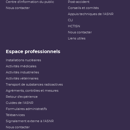
Centre d'information du public
Post-accident
réelles, sur la radioprotection du public et des travailleurs.
Elle ne s’applique pas aux événements ayant un impact
Nous contacter
Conseils et comités
sur la radioprotection des patients, les critères
Appuis techniques de l'ASNR
habituellement utilisés pour classer les événements
(
dose
reçue notamment) n’étant pas applicables dans ce
CLI
cas.
HCTISN
Nous contacter
Échelle INES pour le
classement des incidents et
Liens utiles
accidents nucléaires
(PDF - 633.68 Ko )
Espace professionnels
Installations nucléaires
Activités médicales
Activités industrielles
Activités vétérinaires
Transport de substances radioactives
Agréments, contrôles et mesures
Retour d'expérience
Guides de l'ASNR
Formulaires administratifs
Téléservices
Signalement externe à l'ASNR
Nous contacter