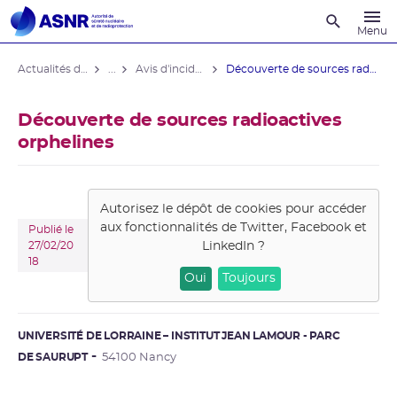
Recherche
Menu
Actualités du contrôle
...
Avis d'incident hors installations nucléaires
Découverte de sources radioactives ...
Découverte de sources radioactives
orphelines
Autorisez le dépôt de cookies pour accéder
aux fonctionnalités de
Twitter, Facebook et
Publié le
LinkedIn
?
27/02/20
18
Oui
Toujours
UNIVERSITÉ DE LORRAINE – INSTITUT JEAN LAMOUR - PARC
DE SAURUPT
54100 Nancy