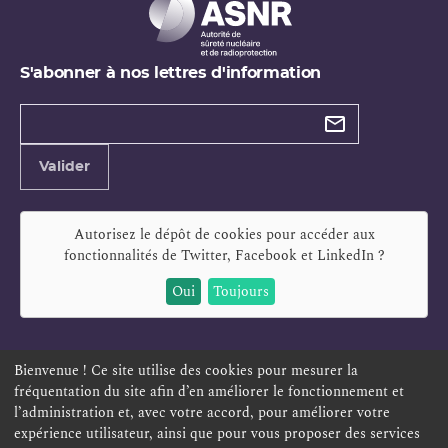
S'abonner à nos lettres d'information
Types de
newsletter
Adresse
Valider
e-
mail
Autorisez le dépôt de cookies pour accéder aux
fonctionnalités de
Twitter, Facebook et LinkedIn
?
Oui
Toujours
Bienvenue ! Ce site utilise des cookies pour mesurer la
fréquentation du site afin d’en améliorer le fonctionnement et
ESPACE PERSONNEL
OFFRES D'EMPLOI
SIGNALEMENT
l’administration et, avec votre accord, pour améliorer votre
TÉLÉSERVICES
PLAN DU SITE
LEXIQUE
expérience utilisateur, ainsi que pour vous proposer des services