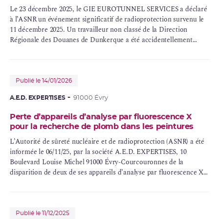
Le 23 décembre 2025, le GIE EUROTUNNEL SERVICES a déclaré
à l’ASNR un événement significatif de radioprotection survenu le
11 décembre 2025. Un travailleur non classé de la Direction
Régionale des Douanes de Dunkerque a été accidentellement
exposé aux rayonnements ionisants lors d’une opération de
maintenance d’un
accélérateur de particules
sur le site du GIE
EUROTUNNEL SERVICES.
Publié le 14/01/2026
A.E.D. EXPERTISES
91000 Évry
Perte d’appareils d’analyse par fluorescence X
pour la recherche de plomb dans les peintures
L’Autorité de sûreté nucléaire et de radioprotection (ASNR) a été
informée le 06/11/25, par la société A.E.D. EXPERTISES, 10
Boulevard Louise Michel 91000 Évry-Courcouronnes de la
disparition de deux de ses appareils d’analyse par fluorescence X
pour la recherche de plomb dans les peintures contenant chacun
une source de
cobalt
57 d’une activité nominale respective de 198
MBq
(50 MBq le jour du vol) et 197 MBq (25 MBq le jour du vol). Il
s’agit donc de sources de catégorie D au sens du code de la santé
Publié le 11/12/2025