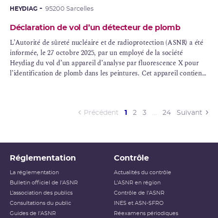
de catégorie D au sens du code de la santé publique.
HEYDIAG
95200 Sarcelles
Déclaration de vol d’un détecteur de plomb
L’Autorité de sûreté nucléaire et de radioprotection (ASNR) a été
informée, le 27 octobre 2025, par un employé de la société
Heydiag du vol d’un appareil d’analyse par fluorescence X pour
l’identification de plomb dans les peintures. Cet appareil contient
une source de Cadmium-109 d’une activité nominale de 370 MBq.
Il s’agit donc d’une source de catégorie D au sens du code de la
santé publique[1].
(current)
Précédent
1
2
3
…
24
Suivant
Réglementation
Contrôle
La réglementation
Actualités du contrôle
Bulletin officiel de l'ASNR
L'ASNR en région
L’association des publics
Contrôle de l'ASNR
Consultations du public
INES et ASN-SFRO
Guides de l'ASNR
Réexamens périodiques