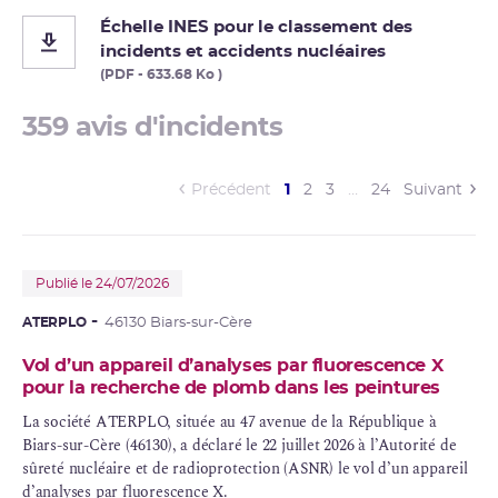
Échelle INES pour le classement des
incidents et accidents nucléaires
(PDF - 633.68 Ko )
359 avis d'incidents
(current)
Précédent
1
2
3
…
24
Suivant
Publié le 24/07/2026
ATERPLO
46130 Biars-sur-Cère
Vol d’un appareil d’analyses par fluorescence X
pour la recherche de plomb dans les peintures
La société ATERPLO, située au 47 avenue de la République à
Biars-sur-Cère (46130), a déclaré le 22 juillet 2026 à l’Autorité de
sûreté nucléaire
et de
radioprotection
(ASNR) le vol d’un appareil
d’analyses par fluorescence X.