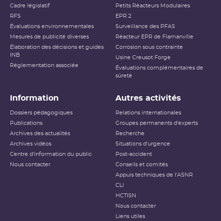
Cadre législatif
Petits Réacteurs Modulaires
RFS
EPR 2
Évaluations environnementales
Surveillance des PFAS
Mesures de publicité diverses
Réacteur EPR de Flamanville
Élaboration des décisions et guides
Corrosion sous contrainte
INB
Usine Creusot Forge
Réglementation associée
Évaluations complémentaires de
sûreté
Information
Autres activités
Dossiers pédagogiques
Relations internationales
Publications
Groupes permanents d'experts
Archives des actualités
Recherche
Archives vidéos
Situations d'urgence
Centre d'information du public
Post-accident
Nous contacter
Conseils et comités
Appuis techniques de l'ASNR
CLI
HCTISN
Nous contacter
Liens utiles