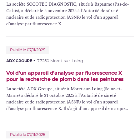
La société SOCOTEC DIAGNOSTIC, située à Bapaume (Pas-de-
Calais), a déclaré le 5 novembre 2025 à l’Autorité de sûreté
nucléaire et de radioprotection (ASNR) le vol d’un appareil
d’analyse par fluorescence X.
Publié le 07/11/2025
ADX GROUPE
77250 Moret-sur-Loing
Vol d’un appareil d’analyse par fluorescence X
pour la recherche de plomb dans les peintures
La société ADX Groupe, située à Moret-sur-Loing (Seine-et-
Marne) a déclaré le 21 octobre 2025 à l’Autorité de sûreté
nucléaire et de radioprotection (ASNR) le vol d’un appareil
d’analyse par fluorescence X. Il s’agit d’un appareil de marque
FONDIS FENX2, distribué par FONDIS, de type PB200i, destiné à
la recherche de plomb dans les peintures. Cet appareil contient
une source de Cadmium 109, d’une activité nominale de 850 MBq
à l’origine (327 MBq estimée le jour du vol). Il s’agit d’une source
Publié le 07/11/2025