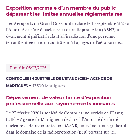
Exposition anormale d’un membre du public
dépassant les limites annuelles réglementaires
Les Aéroports du Grand Ouest ont déclaré le 15 septembre 2025 à
l’Autorité de sûreté nucléaire et de radioprotection (ASNR) un
événement significatif
relatif à l’
irradiation
d’une personne
(enfant) entrée dans un contrôleur à bagages de l’aéroport de
Nantes (44), survenue le 11 août 2025. Cet évènement est intervenu
lors de l’enregistrement des bagages en soute de la famille,
l’enfant ayant grimpé sur le tapis roulant et n’ayant pas pu être
rattrapé par le personnel ni ses parents.
Publié le 06/03/2026
CONTRÔLES INDUSTRIELS DE L’ETANG (CIE) – AGENCE DE
MARTIGUES
13500 Martigues
Dépassement de valeur limite d’exposition
professionnelle aux rayonnements ionisants
Le 27 février 2026 la société de Contrôles industriels de l’Etang
(CIE) – Agence de Martigues a déclaré à l’Autorité de sûreté
nucléaire et de radioprotection (ASNR) un événement significatif
dans le domaine de la radioprotection (
ESR
) portant sur le