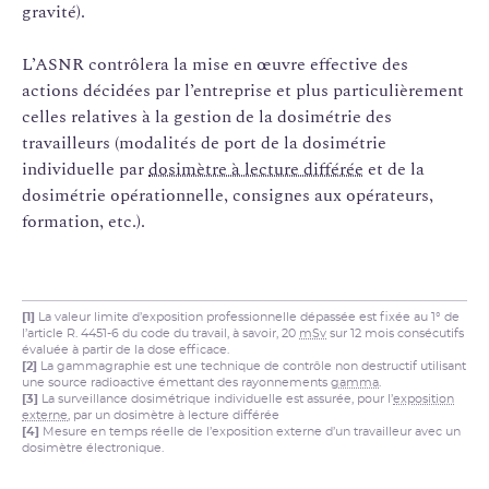
gravité).
L’ASNR contrôlera la mise en œuvre effective des
actions décidées par l’entreprise et plus particulièrement
celles relatives à la gestion de la dosimétrie des
travailleurs (modalités de port de la dosimétrie
individuelle par
dosimètre à lecture différée
et de la
dosimétrie opérationnelle, consignes aux opérateurs,
formation, etc.).
[1]
La valeur limite d’exposition professionnelle dépassée est fixée au 1° de
l’article R. 4451-6 du code du travail, à savoir, 20
mSv
sur 12 mois consécutifs
évaluée à partir de la dose efficace.
[2]
La gammagraphie est une technique de contrôle non destructif utilisant
une source radioactive émettant des rayonnements
gamma
.
[3]
La surveillance dosimétrique individuelle est assurée, pour l’
exposition
externe
, par un dosimètre à lecture différée
[4]
Mesure en temps réelle de l’exposition externe d’un travailleur avec un
dosimètre électronique.