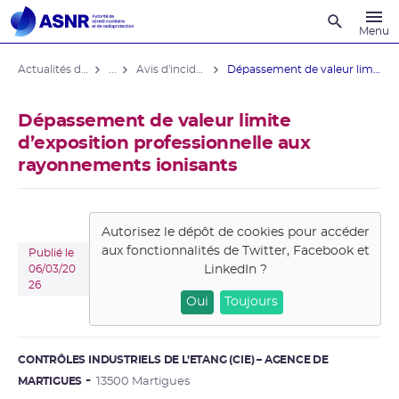
Recherche
Menu
Actualités du contrôle
...
Avis d'incident hors installations nucléaires
Dépassement de valeur limite ...
Dépassement de valeur limite
d’exposition professionnelle aux
rayonnements ionisants
Autorisez le dépôt de cookies pour accéder
aux fonctionnalités de
Twitter, Facebook et
Publié le
LinkedIn
?
06/03/20
26
Oui
Toujours
CONTRÔLES INDUSTRIELS DE L’ETANG (CIE) – AGENCE DE
MARTIGUES
13500 Martigues