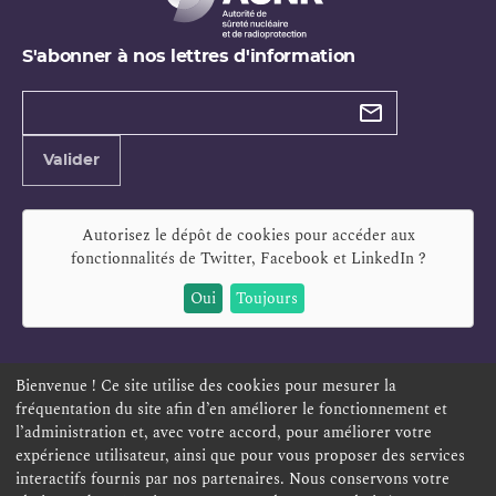
S'abonner à nos lettres d'information
Types de
newsletter
Adresse
Valider
e-
mail
Autorisez le dépôt de cookies pour accéder aux
fonctionnalités de
Twitter, Facebook et LinkedIn
?
Oui
Toujours
Bienvenue ! Ce site utilise des cookies pour mesurer la
fréquentation du site afin d’en améliorer le fonctionnement et
ESPACE PERSONNEL
OFFRES D'EMPLOI
SIGNALEMENT
l’administration et, avec votre accord, pour améliorer votre
TÉLÉSERVICES
PLAN DU SITE
LEXIQUE
expérience utilisateur, ainsi que pour vous proposer des services
interactifs fournis par nos partenaires. Nous conservons votre
ACCESSIBILITÉ
POLITIQUE DE CONFIDENTIALITÉ