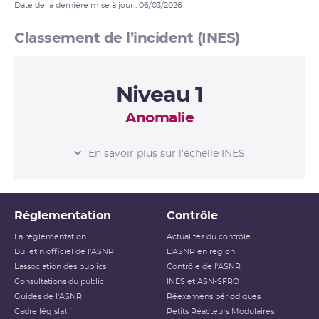
Date de la dernière mise à jour : 06/03/2026
Classement de l’incident (INES)
Niveau 1
Anomalie
L’ÉCHELLE INES
En savoir plus sur l’échelle INES
Niveau 0
Écart
Réglementation
Contrôle
Niveau 1
Anomalie
La réglementation
Actualités du contrôle
Bulletin officiel de l'ASNR
L'ASNR en région
Niveau 2
Incident
L’association des publics
Contrôle de l'ASNR
Consultations du public
INES et ASN-SFRO
Niveau 3
Incident grave
Guides de l'ASNR
Réexamens périodiques
Cadre législatif
Petits Réacteurs Modulaires