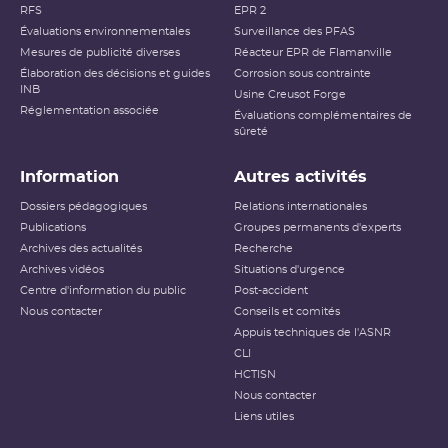
Accident ayant des conséquences
RFS
EPR 2
Niveau 4
locales
Évaluations environnementales
Surveillance des PFAS
Mesures de publicité diverses
Réacteur EPR de Flamanville
Accident ayant des conséquences
Élaboration des décisions et guides
Niveau 5
Corrosion sous contrainte
étendues
INB
Usine Creusot Forge
Réglementation associée
Évaluations complémentaires de
Niveau 6
Accident grave
sûreté
Niveau 7
Accident majeur
Information
Autres activités
L’échelle INES (International Nuclear and Radiological
Dossiers pédagogiques
Relations internationales
Event Scale) a été développée par l’
AIEA
afin d’expliquer
Publications
Groupes permanents d'experts
au public l’importance d’un événement vis-à-vis de la
Archives des actualités
sûreté ou de la radioprotection. Cette échelle est
Recherche
applicable aux événements survenant sur les
INB
et aux
Archives vidéos
Situations d'urgence
événements ayant des conséquences, potentielles ou
Centre d'information du public
Post-accident
réelles, sur la radioprotection du public et des travailleurs.
Elle ne s’applique pas aux événements ayant un impact
Nous contacter
Conseils et comités
sur la radioprotection des patients, les critères
Appuis techniques de l'ASNR
habituellement utilisés pour classer les événements
(dose reçue notamment) n’étant pas applicables dans ce
CLI
cas.
HCTISN
Nous contacter
Échelle INES pour le
classement des incidents et
Liens utiles
accidents nucléaires
(PDF - 633.68 Ko )