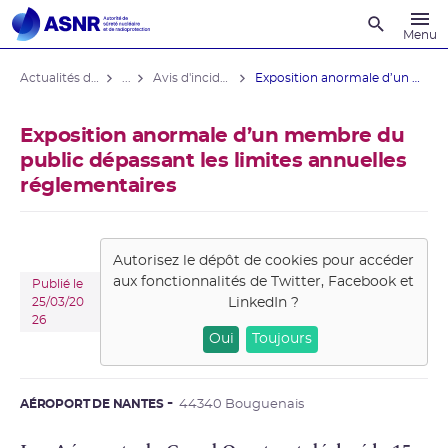
Recherche
Menu
Actualités du contrôle
...
Avis d'incident hors installations nucléaires
Exposition anormale d’un membre du ...
Exposition anormale d’un membre du
public dépassant les limites annuelles
réglementaires
Autorisez le dépôt de cookies pour accéder
aux fonctionnalités de
Twitter, Facebook et
Publié le
LinkedIn
?
25/03/20
26
Oui
Toujours
AÉROPORT DE NANTES
44340 Bouguenais