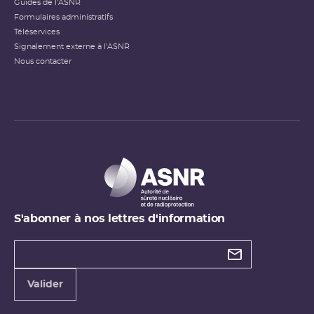
Guides de l'ASNR
Formulaires administratifs
Téléservices
Signalement externe à l'ASNR
Nous contacter
S'abonner à nos lettres d'information
Types de
newsletter
Adresse
Valider
e-
mail