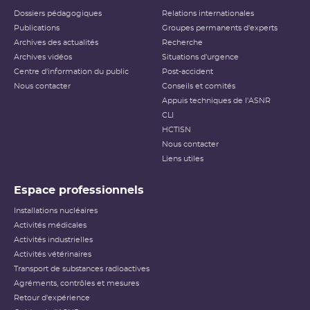
L’échelle INES (International Nuclear and Radiological
Dossiers pédagogiques
Relations internationales
Event Scale) a été développée par l’
AIEA
afin d’expliquer
Publications
Groupes permanents d'experts
au public l’importance d’un événement vis-à-vis de la
Archives des actualités
sûreté ou de la radioprotection. Cette échelle est
Recherche
applicable aux événements survenant sur les
INB
et aux
Archives vidéos
Situations d'urgence
événements ayant des conséquences, potentielles ou
Centre d'information du public
Post-accident
réelles, sur la radioprotection du public et des travailleurs.
Elle ne s’applique pas aux événements ayant un impact
Nous contacter
Conseils et comités
sur la radioprotection des patients, les critères
Appuis techniques de l'ASNR
habituellement utilisés pour classer les événements
(dose reçue notamment) n’étant pas applicables dans ce
CLI
cas.
HCTISN
Nous contacter
Échelle INES pour le
classement des incidents et
Liens utiles
accidents nucléaires
(PDF - 633.68 Ko )
Espace professionnels
Installations nucléaires
Activités médicales
Activités industrielles
Activités vétérinaires
Transport de substances radioactives
Agréments, contrôles et mesures
Retour d'expérience