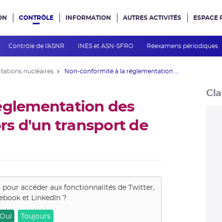
ON
CONTRÔLE
INFORMATION
AUTRES ACTIVITÉS
ESPACE 
e site
Contrôle de l'ASNR
INES et ASN-SFRO
Réexamens périodiques
llations nucléaires
Non-conformité à la réglementation ...
Cla
réglementation des
ors d'un transport de
s pour accéder aux fonctionnalités de
Twitter,
ebook et LinkedIn
?
Oui
Toujours