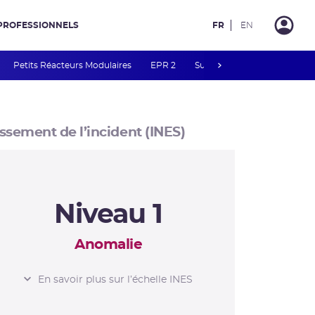
PROFESSIONNELS
FR
EN
next
Petits Réacteurs Modulaires
EPR 2
Surveillance des PFAS
R
ssement de l’incident (INES)
Niveau 1
Anomalie
L’ÉCHELLE INES
En savoir plus sur l’échelle INES