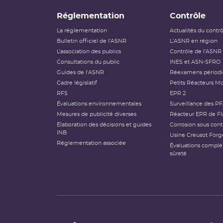
Réglementation
Contrôle
La réglementation
Actualités du contr
Bulletin officiel de l'ASNR
L'ASNR en région
L’association des publics
Contrôle de l'ASNR
Consultations du public
INES et ASN-SFRO
Guides de l'ASNR
Réexamens périod
Cadre législatif
Petits Réacteurs Mo
RFS
EPR 2
Évaluations environnementales
Surveillance des P
Mesures de publicité diverses
Réacteur EPR de Fl
Élaboration des décisions et guides
Corrosion sous cont
INB
Usine Creusot Forg
Réglementation associée
Évaluations compl
sûreté