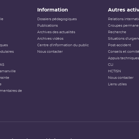
Information
Autres activ
ôle
Dossiers pédagogiques
Relations internat
Publications
Groupes permanen
Archives des actualités
Recherche
Archives vidéos
Situations d'urgen
iques
Centre d'information du public
Post-accident
dulaires
Nous contacter
Conseils et comit
Appuis techniques
FAS
CLI
amanville
HCTISN
rainte
Nous contacter
e
Liens utiles
émentaires de