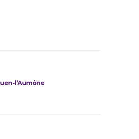
Ouen-l’Aumône