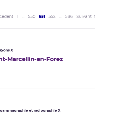
(current)
cédent
1
…
550
551
552
…
586
Suivant
ayons X
t-Marcellin-en-Forez
gammagraphie
et radiographie X