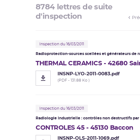
8784 lettres de suite
Corrosion sous contrainte
d'inspection
Pré
Usine Creusot Forge
Évaluations complémentaires de sûreté
Inspection du 16/03/2011
Radioprotection-sources scellées et générateurs de
r
THERMAL CERAMICS - 42680 Sain
INSNP-LYO-2011-0083.pdf
(PDF - 131.88 Ko )
Inspection du 16/03/2011
Radiologie industrielle : contrôles non destructifs par
CONTROLES 45 - 45130 Baccon
INSNP-OLS-2011-1069.pdf