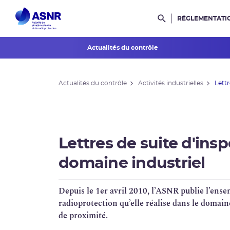
RÉGLEMENTATI
Rechercher dans l
Actualités du contrôle
L'ASNR en région
Actualités du contrôle
Activités industrielles
Lettr
Contrôle de l'ASNR
INES et ASN-SFRO
Réexamens périodiques
Lettres de suite d'ins
Petits Réacteurs Modulaires
domaine industriel
EPR 2
Depuis le 1er avril 2010, l’
ASNR
publie l’ensem
Surveillance des PFAS
radioprotection
qu’elle réalise dans le domain
de proximité
.
Réacteur EPR de Flamanville