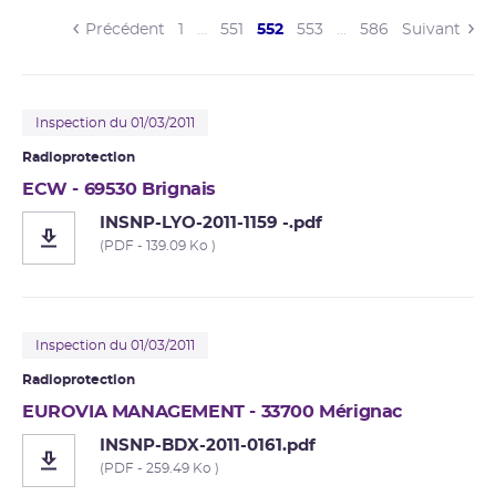
(current)
Précédent
1
…
551
552
553
…
586
Suivant
Inspection du 01/03/2011
Radioprotection
ECW - 69530 Brignais
INSNP-LYO-2011-1159 -.pdf
(PDF - 139.09 Ko )
Inspection du 01/03/2011
Radioprotection
EUROVIA MANAGEMENT - 33700 Mérignac
INSNP-BDX-2011-0161.pdf
(PDF - 259.49 Ko )