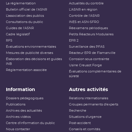
Niveau 1
Anomalie
La réglementation
Actualités du contrôle
Bulletin officiel de l'ASNR
L'ASNR en région
Niveau 2
Incident
L’association des publics
Contrôle de l'ASNR
Consultations du public
INES et ASN-SFRO
Niveau 3
Incident grave
Guides de l'ASNR
Réexamens périodiques
Cadre législatif
Petits Réacteurs Modulaires
Accident ayant des conséquences
RFS
EPR 2
Niveau 4
locales
Évaluations environnementales
Surveillance des PFAS
Mesures de publicité diverses
Réacteur EPR de Flamanville
Accident ayant des conséquences
Élaboration des décisions et guides
Niveau 5
Corrosion sous contrainte
étendues
INB
Usine Creusot Forge
Réglementation associée
Évaluations complémentaires de
Niveau 6
Accident grave
sûreté
Niveau 7
Accident majeur
Information
Autres activités
L’échelle INES (International Nuclear and Radiological
Dossiers pédagogiques
Relations internationales
Event Scale) a été développée par l’
AIEA
afin d’expliquer
Publications
Groupes permanents d'experts
au public l’importance d’un événement vis-à-vis de la
Archives des actualités
sûreté ou de la radioprotection. Cette échelle est
Recherche
applicable aux événements survenant sur les
INB
et aux
Archives vidéos
Situations d'urgence
événements ayant des conséquences, potentielles ou
Centre d'information du public
Post-accident
réelles, sur la radioprotection du public et des travailleurs.
Elle ne s’applique pas aux événements ayant un impact
Nous contacter
Conseils et comités