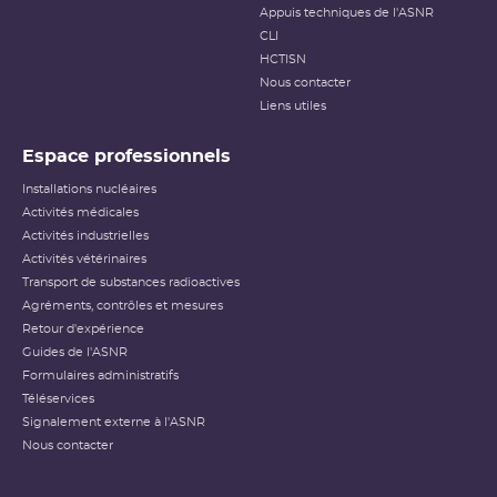
sur la radioprotection des patients, les critères
Appuis techniques de l'ASNR
habituellement utilisés pour classer les événements
(dose reçue notamment) n’étant pas applicables dans ce
CLI
cas.
HCTISN
Nous contacter
Échelle INES pour le
classement des incidents et
Liens utiles
accidents nucléaires
(PDF - 633.68 Ko )
Espace professionnels
Installations nucléaires
Activités médicales
Activités industrielles
Activités vétérinaires
Transport de substances radioactives
Agréments, contrôles et mesures
Retour d'expérience
Guides de l'ASNR
Formulaires administratifs
Téléservices
Signalement externe à l'ASNR
Nous contacter