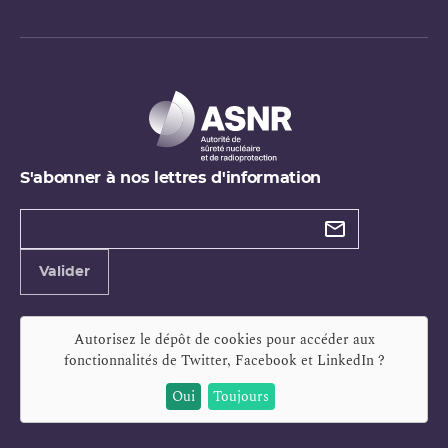
S'abonner à nos lettres d'information
Types de
newsletter
Adresse
Valider
e-
mail
Autorisez le dépôt de cookies pour accéder aux
fonctionnalités de
Twitter, Facebook et LinkedIn
?
Oui
Toujours