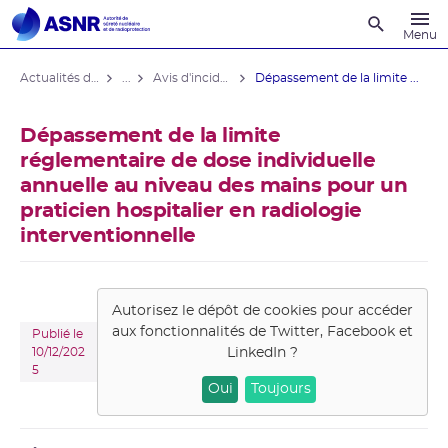
Recherche
Menu
Actualités du contrôle
...
Avis d'incident domaine médical
Dépassement de la limite ...
Dépassement de la limite
réglementaire de dose individuelle
annuelle au niveau des mains pour un
praticien hospitalier en radiologie
interventionnelle
Autorisez le dépôt de cookies pour accéder
aux fonctionnalités de
Twitter, Facebook et
Publié le
LinkedIn
?
10/12/202
5
Oui
Toujours