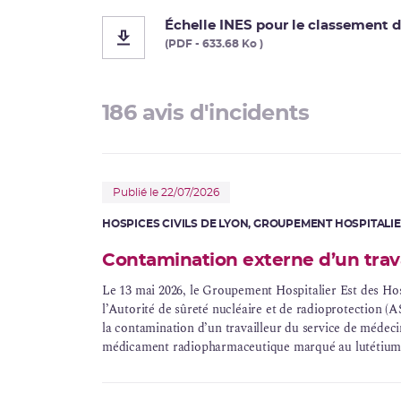
Corrosion sous contrainte
Échelle INES pour le classement d
(PDF - 633.68 Ko )
Usine Creusot Forge
Évaluations complémentaires de sûreté
186 avis d'incidents
Publié le 22/07/2026
HOSPICES CIVILS DE LYON, GROUPEMENT HOSPITALIER
Contamination externe d’un trava
Le 13 mai 2026, le Groupement Hospitalier Est des Hosp
l’Autorité de
sûreté nucléaire
et de
radioprotection
(AS
la
contamination
d’un travailleur du service de
médeci
médicament radiopharmaceutique marqué au lutétium-