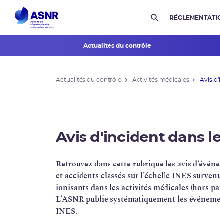
RÉGLEMENTATI
Rechercher dans l
Actualités du contrôle
L'ASNR en région
Actualités du contrôle
Activités médicales
Avis d
Contrôle de l'ASNR
INES et ASN-SFRO
Réexamens périodiques
Avis d'incident dans 
Petits Réacteurs Modulaires
Retrouvez dans cette rubrique les avis d’événe
EPR 2
et accidents classés sur l’échelle
INES
survenu
ionisants dans les activités médicales (hors p
Surveillance des PFAS
L’
ASNR
publie systématiquement les événement
INES.
Réacteur EPR de Flamanville