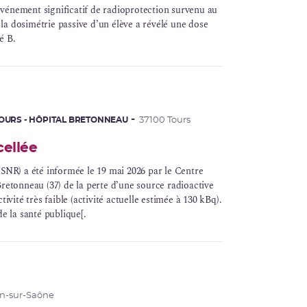
vénement significatif
de radioprotection survenu au
 la
dosimétrie
passive d’un élève a révélé une
dose
é B.
TOURS - HÔPITAL BRETONNEAU
37100 Tours
cellée
ASNR) a été informée le 19 mai 2026 par le Centre
Bretonneau (37) de la perte d’une
source radioactive
ivité très faible (activité actuelle estimée à 130
kBq
).
e la santé publique[.
on-sur-Saône