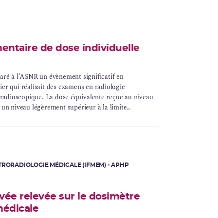
entaire de dose individuelle
laré à l’ASNR un évènement significatif en
lier qui réalisait des examens en
radiologie
e radioscopique. La
dose
équivalente reçue au niveau
 un niveau légèrement supérieur à la limite
ins), fixée à 500
mSv
. Cet évènement fait suite à un
imite annuelle réglementaire pour les extrémités à ce
TRORADIOLOGIE MÉDICALE (IFMEM) - APHP
ée relevée sur le dosimètre
médicale