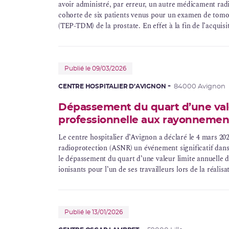
avoir administré, par erreur, un autre médicament rad
cohorte de six patients venus pour un examen de tomo
(TEP-TDM) de la prostate. En effet à la fin de l’acquis
ont constaté que la fixation du médicament radiopharm
la fixation métabolique du 18F-PSMA mais à celle du 
médicament radiopharmaceutique utilisé couramment
temps, cinq autres patients avaient reçu cette injection
Publié le 09/03/2026
CENTRE HOSPITALIER D’AVIGNON
84000 Avignon
Dépassement du quart d’une vale
professionnelle aux rayonnement
Le centre hospitalier d’Avignon a déclaré le 4 mars 202
radioprotection (ASNR) un événement significatif dans
le dépassement du quart d’une valeur limite annuelle 
ionisants pour l’un de ses travailleurs lors de la réalis
Publié le 13/01/2026