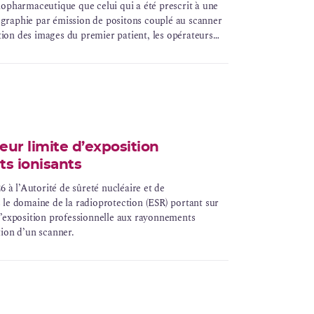
iopharmaceutique que celui qui a été prescrit à une
graphie par émission de positons couplé au scanner
ition des images du premier patient, les opérateurs
aceutique à base de fluor 18 ne correspondait pas à
18Fluoro-désoxy-glucose (18F-FDG), un autre
 pour les examens diagnostiques de TEP-TDM. Entre
.
ur limite d’exposition
s ionisants
6 à l’Autorité de sûreté nucléaire et de
 le domaine de la radioprotection (ESR) portant sur
d’exposition professionnelle aux rayonnements
ation d’un scanner.