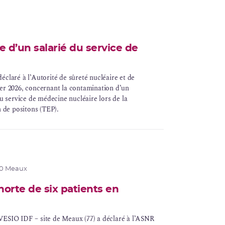
 d’un salarié du service de
éclaré à l’Autorité de sûreté nucléaire et de
ier 2026, concernant la contamination d’un
du service de médecine nucléaire lors de la
 de positons (
TEP
).
0 Meaux
horte de six patients en
VESIO IDF – site de Meaux (77) a déclaré à l’ASNR