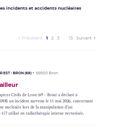
es incidents et accidents nucléaires
(current)
Précédent
1
2
3
…
13
Suivant
 EST - BRON (69)
69500 Bron
illeur
ices Civils de Lyon (69 – Bron) a déclaré à
NR) un incident survenu le 11 mai 2026, concernant
ne nucléaire
lors de la manipulation d’un
177 utilisé en
radiothérapie interne vectorisée
.