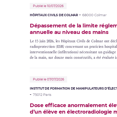
Publié le 10/07/2026
HÔPITAUX CIVILS DE COLMAR
68000 Colmar
Dépassement de la limite réglem
annuelle au niveau des mains
Le 15 juin 2026, les Hôpitaux Civils de Colmar ont déc
radioprotection (
ESR
) concernant un praticien hospita
interventionnelle
(infiltrations) nécessitant un guidag
de la main, sur douze mois consécutifs, a été évaluée à
réglementaire annuelle pour les extrémités (dont les ma
évènement déclaré le 6 novembre 2025 à l’ASNR suite à une exposition significative au niveau de la main
pour ce même praticien, sans pour autant dépasser la l
moment-là.
Publié le 07/07/2026
INSTITUT DE FORMATION DE MANIPULATEURS D’ÉLEC
75012 Paris
Dose efficace anormalement élev
d’un élève en électroradiologie 