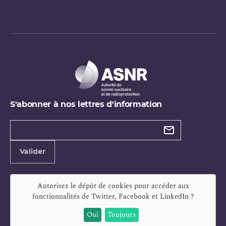
S'abonner à nos lettres d'information
Types de
newsletter
Adresse
Valider
e-
mail
Autorisez le dépôt de cookies pour accéder aux
fonctionnalités de
Twitter, Facebook et LinkedIn
?
Oui
Toujours