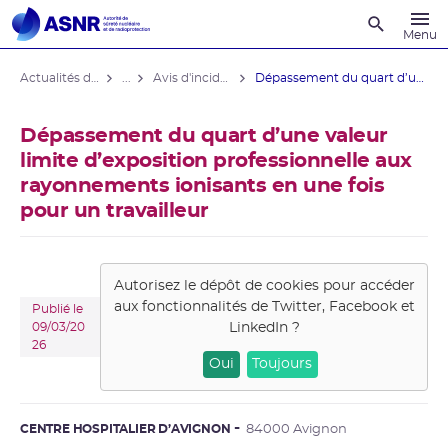
Recherche
Menu
Actualités du contrôle
...
Avis d'incident domaine médical
Dépassement du quart d’une valeur ...
Dépassement du quart d’une valeur
limite d’exposition professionnelle aux
rayonnements ionisants en une fois
pour un travailleur
Autorisez le dépôt de cookies pour accéder
aux fonctionnalités de
Twitter, Facebook et
Publié le
LinkedIn
?
09/03/20
26
Oui
Toujours
CENTRE HOSPITALIER D’AVIGNON
84000 Avignon