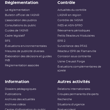
Réglementation
Contrôle
Niveau 1
Anomalie
La réglementation
Actualités du contrôle
Bulletin officiel de l'ASNR
L'ASNR en région
Niveau 2
Incident
L’association des publics
Contrôle de l'ASNR
Consultations du public
INES et ASN-SFRO
Niveau 3
Incident grave
Guides de l'ASNR
Réexamens périodiques
Cadre législatif
Petits Réacteurs Modulaires
Accident ayant des conséquences
RFS
EPR 2
Niveau 4
locales
Évaluations environnementales
Surveillance des PFAS
Mesures de publicité diverses
Réacteur EPR de Flamanville
Accident ayant des conséquences
Élaboration des décisions et guides
Niveau 5
Corrosion sous contrainte
étendues
INB
Usine Creusot Forge
Réglementation associée
Évaluations complémentaires de
Niveau 6
Accident grave
sûreté
Niveau 7
Accident majeur
Information
Autres activités
L’échelle INES (International Nuclear and Radiological
Dossiers pédagogiques
Relations internationales
Event Scale) a été développée par l’
AIEA
afin d’expliquer
Publications
Groupes permanents d'experts
au public l’importance d’un événement vis-à-vis de la
Archives des actualités
sûreté ou de la radioprotection. Cette échelle est
Recherche
applicable aux événements survenant sur les
INB
et aux
Archives vidéos
Situations d'urgence
événements ayant des conséquences, potentielles ou
Centre d'information du public
Post-accident