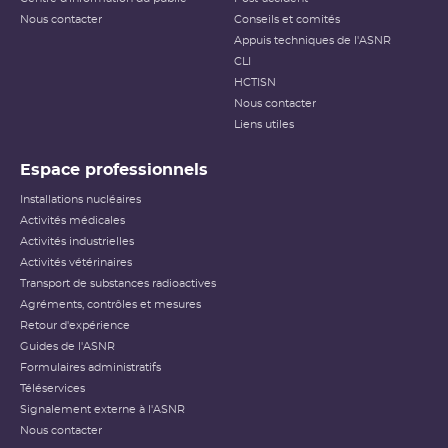
réelles, sur la radioprotection du public et des travailleurs.
Elle ne s’applique pas aux événements ayant un impact
Nous contacter
Conseils et comités
sur la radioprotection des patients, les critères
Appuis techniques de l'ASNR
habituellement utilisés pour classer les événements
(dose reçue notamment) n’étant pas applicables dans ce
CLI
cas.
HCTISN
Nous contacter
Échelle INES pour le
classement des incidents et
Liens utiles
accidents nucléaires
(PDF - 633.68 Ko )
Espace professionnels
Installations nucléaires
Activités médicales
Activités industrielles
Activités vétérinaires
Transport de substances radioactives
Agréments, contrôles et mesures
Retour d'expérience
Guides de l'ASNR
Formulaires administratifs
Téléservices
Signalement externe à l'ASNR
Nous contacter