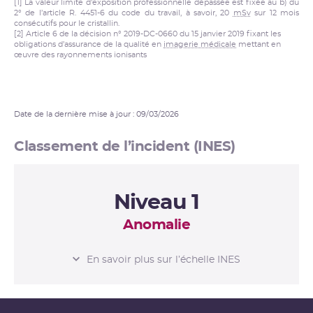
[1] La valeur limite d’exposition professionnelle dépassée est fixée au b) du
2° de l’article R. 4451-6 du code du travail, à savoir, 20
mSv
sur 12 mois
consécutifs pour le cristallin.
[2] Article 6 de la décision n° 2019-DC-0660 du 15 janvier 2019 fixant les
obligations d’assurance de la qualité en
imagerie médicale
mettant en
œuvre des rayonnements ionisants
Date de la dernière mise à jour : 09/03/2026
Classement de l’incident (INES)
Niveau 1
Anomalie
L’ÉCHELLE INES
En savoir plus sur l’échelle INES
Niveau 0
Écart