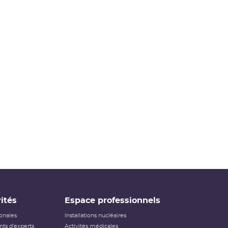
événements ayant des conséquences, potentielles ou
réelles, sur la radioprotection du public et des travailleurs.
Elle ne s’applique pas aux événements ayant un impact
sur la radioprotection des patients, les critères
habituellement utilisés pour classer les événements (dose
reçue notamment) n’étant pas applicables dans ce cas.
Échelle INES pour le
classement des incidents et
accidents nucléaires
(PDF - 633.68 Ko )
ités
Espace professionnels
ionales
Installations nucléaires
ts d'experts
Activités médicales