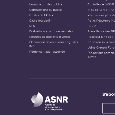
L’association des publics
Contrôle de l'ASNR
Consultations du public
INES et ASN-SFRO
Guides de l'ASNR
Réexamens périod
Cadre législatif
Petits Réacteurs Mo
RFS
EPR 2
Évaluations environnementales
Surveillance des P
Mesures de publicité diverses
Réacteur EPR de Fl
Élaboration des décisions et guides
Corrosion sous cont
INB
Usine Creusot Forg
Réglementation associée
Évaluations compl
sûreté
S'abon
Types
newsl