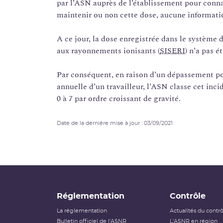
par l’ASN auprès de l’établissement pour conna
maintenir ou non cette dose, aucune informatio
A ce jour, la dose enregistrée dans le système d
aux rayonnements ionisants (
SISERI
) n’a pas é
Par conséquent, en raison d’un dépassement pon
annuelle d’un travailleur, l’ASN classe cet inci
0 à 7 par ordre croissant de gravité.
Date de la dernière mise à jour : 03/09/2021
Réglementation
Contrôle
La réglementation
Actualités du contr
Bulletin officiel de l'ASNR
L'ASNR en région