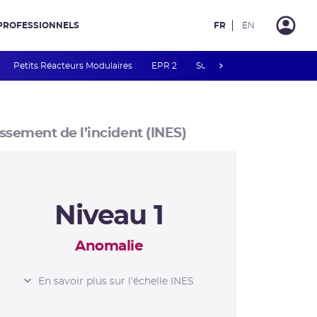
PROFESSIONNELS
FR
EN
next
Petits Réacteurs Modulaires
EPR 2
Surveillance des PFAS
R
ssement de l’incident (INES)
Niveau 1
Anomalie
L’ÉCHELLE INES
En savoir plus sur l’échelle INES