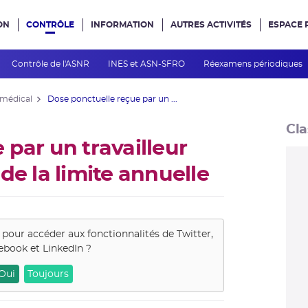
ON
CONTRÔLE
INFORMATION
AUTRES ACTIVITÉS
ESPACE 
e site
Contrôle de l'ASNR
INES et ASN-SFRO
Réexamens périodiques
 médical
Dose ponctuelle reçue par un ...
Cla
par un travailleur
de la limite annuelle
s pour accéder aux fonctionnalités de
Twitter,
ebook et LinkedIn
?
Oui
Toujours