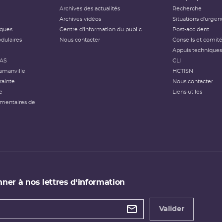
Archives des actualités
Recherche
Archives vidéos
Situations d'urgen
iques
Centre d'information du public
Post-accident
dulaires
Nous contacter
Conseils et comit
Appuis techniques
FAS
CLI
amanville
HCTISN
rainte
Nous contacter
e
Liens utiles
émentaires de
ner à nos lettres d'information
 de
etter
Valider