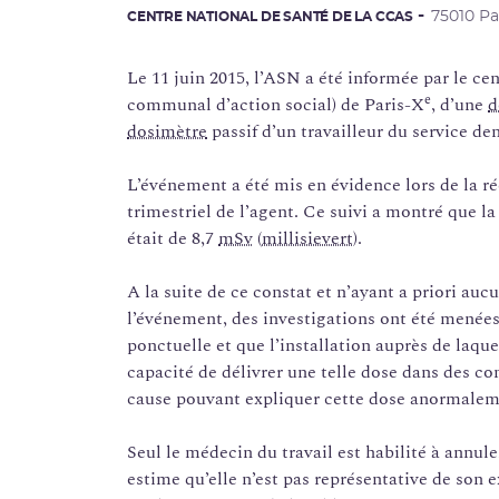
75010 Pa
CENTRE NATIONAL DE SANTÉ DE LA CCAS
Le 11 juin 2015, l’ASN a été informée par le ce
e
communal d’action social) de Paris-X
, d’une
d
dosimètre
passif d’un travailleur du service den
L’événement a été mis en évidence lors de la r
trimestriel de l’agent. Ce suivi a montré que l
était de 8,7
mSv
(
millisievert
).
A la suite de ce constat et n’ayant a priori auc
l’événement, des investigations ont été menées.
ponctuelle et que l’installation auprès de laque
capacité de délivrer une telle dose dans des co
cause pouvant expliquer cette dose anormalemen
Seul le médecin du travail est habilité à annuler
estime qu’elle n’est pas représentative de son 