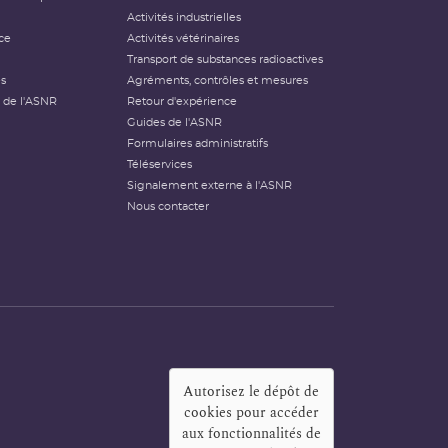
Activités industrielles
ce
Activités vétérinaires
Transport de substances radioactives
és
Agréments, contrôles et mesures
 de l'ASNR
Retour d'expérience
Guides de l'ASNR
Formulaires administratifs
Téléservices
Signalement externe à l'ASNR
Nous contacter
Autorisez le dépôt de
cookies pour accéder
aux fonctionnalités de