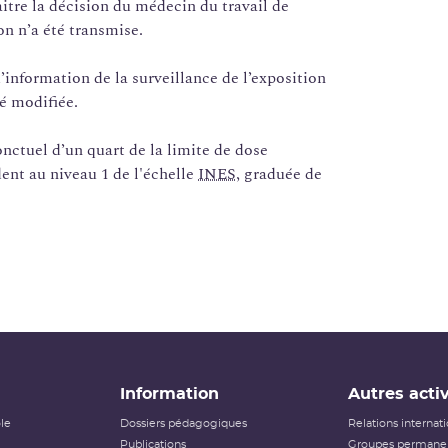
itre la décision du médecin du travail de
n n’a été transmise.
’information de la surveillance de l’exposition
té modifiée.
ctuel d’un quart de la limite de dose
dent au niveau 1 de l'échelle
INES
, graduée de
Information
Autres activ
ôle
Dossiers pédagogiques
Relations internat
Publications
Groupes permanen