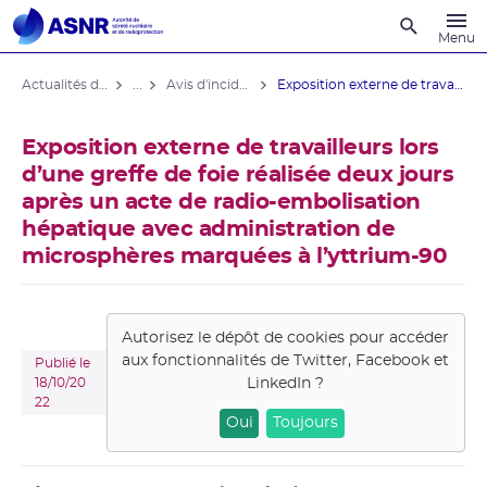
Recherche
Menu
Actualités du contrôle
...
Avis d'incident domaine médical
Exposition externe de travailleurs lors ...
Exposition externe de travailleurs lors
d’une greffe de foie réalisée deux jours
après un acte de radio-embolisation
hépatique avec administration de
microsphères marquées à l’yttrium-90
Autorisez le dépôt de cookies pour accéder
aux fonctionnalités de
Twitter, Facebook et
Publié le
LinkedIn
?
18/10/20
22
Oui
Toujours