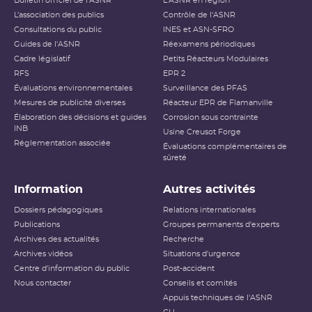
Bulletin officiel de l'ASNR
L'ASNR en région
Niveau 2
Incident
L’association des publics
Contrôle de l'ASNR
Consultations du public
INES et ASN-SFRO
Niveau 3
Incident grave
Guides de l'ASNR
Réexamens périodiques
Cadre législatif
Petits Réacteurs Modulaires
Accident ayant des conséquences
RFS
EPR 2
Niveau 4
locales
Évaluations environnementales
Surveillance des PFAS
Mesures de publicité diverses
Réacteur EPR de Flamanville
Accident ayant des conséquences
Élaboration des décisions et guides
Niveau 5
Corrosion sous contrainte
étendues
INB
Usine Creusot Forge
Réglementation associée
Évaluations complémentaires de
Niveau 6
Accident grave
sûreté
Niveau 7
Accident majeur
Information
Autres activités
L’échelle INES (International Nuclear and Radiological
Dossiers pédagogiques
Relations internationales
Event Scale) a été développée par l’
AIEA
afin d’expliquer
Publications
Groupes permanents d'experts
au public l’importance d’un événement vis-à-vis de la
Archives des actualités
sûreté ou de la radioprotection. Cette échelle est
Recherche
applicable aux événements survenant sur les
INB
et aux
Archives vidéos
Situations d'urgence
événements ayant des conséquences, potentielles ou
Centre d'information du public
Post-accident
réelles, sur la radioprotection du public et des travailleurs.
Elle ne s’applique pas aux événements ayant un impact
Nous contacter
Conseils et comités
sur la radioprotection des patients, les critères
Appuis techniques de l'ASNR
habituellement utilisés pour classer les événements