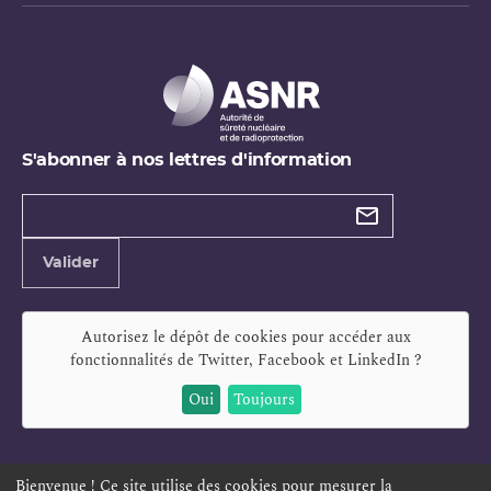
S'abonner à nos lettres d'information
Types de
newsletter
Adresse
Valider
e-
mail
Autorisez le dépôt de cookies pour accéder aux
fonctionnalités de
Twitter, Facebook et LinkedIn
?
Oui
Toujours
Bienvenue ! Ce site utilise des cookies pour mesurer la