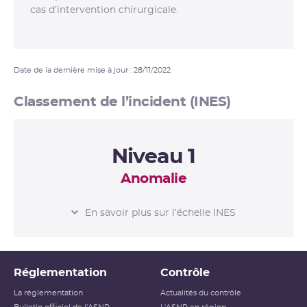
cas d’intervention chirurgicale.
Date de la dernière mise à jour : 28/11/2022
Classement de l’incident (INES)
Niveau 1
Anomalie
L’ÉCHELLE INES
En savoir plus sur l’échelle INES
Niveau 0
Écart
Réglementation
Contrôle
Niveau 1
Anomalie
La réglementation
Actualités du contrôle