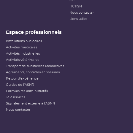
(dose reçue notamment) n’étant pas applicables dans ce
CLI
cas.
HCTISN
Nous contacter
Échelle INES pour le
classement des incidents et
Liens utiles
accidents nucléaires
(PDF - 633.68 Ko )
Espace professionnels
Installations nucléaires
Activités médicales
Activités industrielles
Activités vétérinaires
Transport de substances radioactives
Agréments, contrôles et mesures
Retour d'expérience
Guides de l'ASNR
Formulaires administratifs
Téléservices
Signalement externe à l'ASNR
Nous contacter