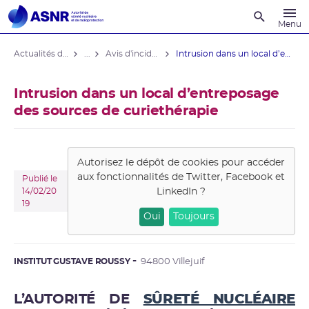
Recherche
Menu
Actualités du contrôle
...
Avis d'incident domaine médical
Intrusion dans un local d’entreposage ...
Intrusion dans un local d’entreposage
des sources de curiethérapie
Autorisez le dépôt de cookies pour accéder
aux fonctionnalités de
Twitter, Facebook et
Publié le
LinkedIn
?
14/02/20
19
Oui
Toujours
INSTITUT GUSTAVE ROUSSY
94800 Villejuif
L’AUTORITÉ DE
SÛRETÉ NUCLÉAIRE