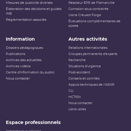
Mesures de publicité diverses
Réacteur EPR de Flamanville
Accident ayant des conséquences
Élaboration des décisions et guides
Niveau 5
Corrosion sous contrainte
étendues
INB
Usine Creusot Forge
Réglementation associée
Évaluations complémentaires de
Niveau 6
Accident grave
sûreté
Niveau 7
Accident majeur
Information
Autres activités
L’échelle INES (International Nuclear and Radiological
Dossiers pédagogiques
Relations internationales
Event Scale) a été développée par l’
AIEA
afin d’expliquer
Publications
Groupes permanents d'experts
au public l’importance d’un événement vis-à-vis de la
Archives des actualités
sûreté ou de la
radioprotection
Recherche
. Cette échelle est
applicable aux événements survenant sur les
INB
et aux
Archives vidéos
Situations d'urgence
événements ayant des conséquences, potentielles ou
Centre d'information du public
Post-accident
réelles, sur la radioprotection du public et des travailleurs.
Elle ne s’applique pas aux événements ayant un impact
Nous contacter
Conseils et comités
sur la radioprotection des patients, les critères
Appuis techniques de l'ASNR
habituellement utilisés pour classer les événements
(
dose
reçue notamment) n’étant pas applicables dans ce
CLI
cas.
HCTISN
Nous contacter
Échelle INES pour le
classement des incidents et
Liens utiles
accidents nucléaires
(PDF - 633.68 Ko )
Espace professionnels