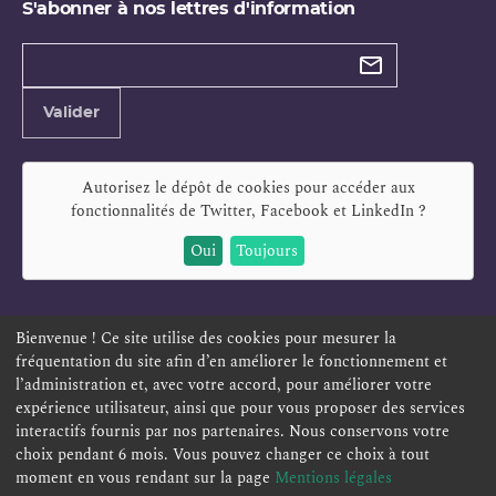
S'abonner à nos lettres d'information
Types de
newsletter
Adresse
Valider
e-
mail
Autorisez le dépôt de cookies pour accéder aux
fonctionnalités de
Twitter, Facebook et LinkedIn
?
Oui
Toujours
Bienvenue ! Ce site utilise des cookies pour mesurer la
fréquentation du site afin d’en améliorer le fonctionnement et
ESPACE PERSONNEL
OFFRES D'EMPLOI
SIGNALEMENT
l’administration et, avec votre accord, pour améliorer votre
TÉLÉSERVICES
PLAN DU SITE
LEXIQUE
expérience utilisateur, ainsi que pour vous proposer des services
interactifs fournis par nos partenaires. Nous conservons votre
ACCESSIBILITÉ
POLITIQUE DE CONFIDENTIALITÉ
choix pendant 6 mois. Vous pouvez changer ce choix à tout
MENTIONS LÉGALES
CONTACT
moment en vous rendant sur la page
Mentions légales