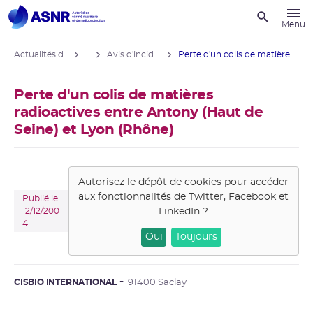
Recherche
Menu
Actualités du contrôle
...
Avis d'incident domaine médical
Perte d'un colis de matières ...
Perte d'un colis de matières
radioactives entre Antony (Haut de
Seine) et Lyon (Rhône)
Autorisez le dépôt de cookies pour accéder
aux fonctionnalités de
Twitter, Facebook et
Publié le
LinkedIn
?
12/12/200
4
Oui
Toujours
CISBIO INTERNATIONAL
91400 Saclay