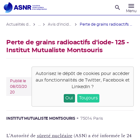
Recherche
Menu
Actualités du contrôle
...
Avis d'incident domaine médical
Perte de grains radioactifs d'iode- 125 ...
Perte de grains radioactifs d'iode- 125 -
Institut Mutualiste Montsouris
Autorisez le dépôt de cookies pour accéder
aux fonctionnalités de
Twitter, Facebook et
Publié le
LinkedIn
?
08/03/20
20
Oui
Toujours
INSTITUT MUTUALISTE MONTSOURIS
75014 Paris
L’Autorité de
sûreté nucléaire
(ASN) a été informée le 24