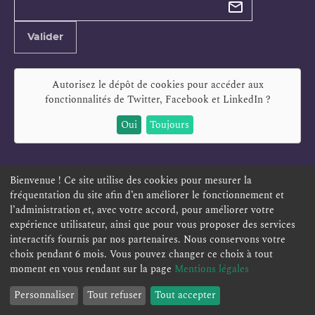
newsletter
Adresse
Valider
e-
mail
Autorisez le dépôt de cookies pour accéder aux
fonctionnalités de
Twitter, Facebook et LinkedIn
?
Oui
Toujours
Bienvenue ! Ce site utilise des cookies pour mesurer la
fréquentation du site afin d’en améliorer le fonctionnement et
ESPACE PERSONNEL
OFFRES D'EMPLOI
SIGNALEMENT
l’administration et, avec votre accord, pour améliorer votre
TÉLÉSERVICES
PLAN DU SITE
LEXIQUE
expérience utilisateur, ainsi que pour vous proposer des services
interactifs fournis par nos partenaires. Nous conservons votre
ACCESSIBILITÉ
POLITIQUE DE CONFIDENTIALITÉ
choix pendant 6 mois. Vous pouvez changer ce choix à tout
MENTIONS LÉGALES
CONTACT
moment en vous rendant sur la page
Mentions légales
Personnaliser
Tout refuser
Tout accepter