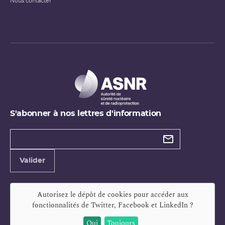
Nous contacter
S'abonner à nos lettres d'information
Types de
newsletter
Adresse
Valider
e-
mail
Autorisez le dépôt de cookies pour accéder aux
fonctionnalités de
Twitter, Facebook et LinkedIn
?
Oui
Toujours