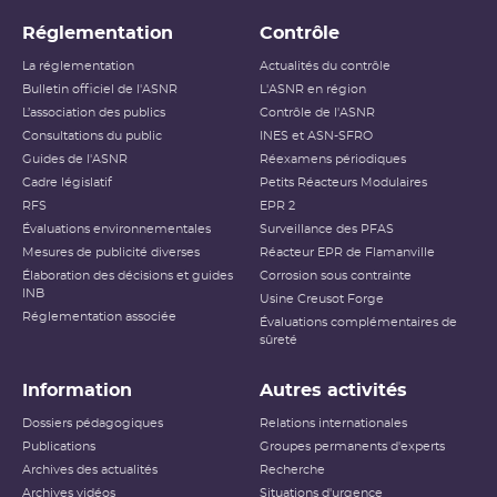
Réglementation
Contrôle
La réglementation
Actualités du contrôle
Bulletin officiel de l'ASNR
L'ASNR en région
L’association des publics
Contrôle de l'ASNR
Consultations du public
INES et ASN-SFRO
Guides de l'ASNR
Réexamens périodiques
Cadre législatif
Petits Réacteurs Modulaires
RFS
EPR 2
Évaluations environnementales
Surveillance des PFAS
Mesures de publicité diverses
Réacteur EPR de Flamanville
Élaboration des décisions et guides
Corrosion sous contrainte
INB
Usine Creusot Forge
Réglementation associée
Évaluations complémentaires de
sûreté
Information
Autres activités
Dossiers pédagogiques
Relations internationales
Publications
Groupes permanents d'experts
Archives des actualités
Recherche
Archives vidéos
Situations d'urgence