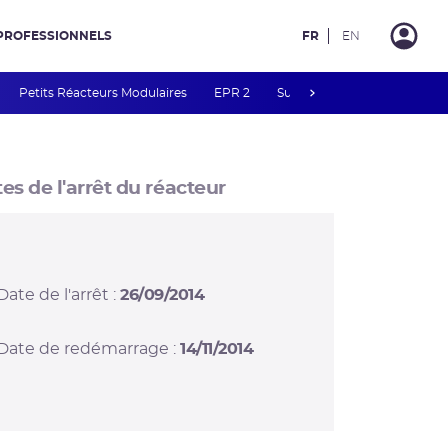
PROFESSIONNELS
FR
EN
next
Petits Réacteurs Modulaires
EPR 2
Surveillance des PFAS
R
es de l'arrêt du réacteur
Date de l'arrêt :
26/09/2014
Date de redémarrage :
14/11/2014