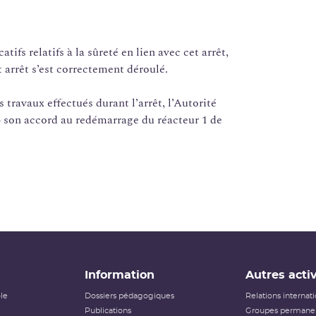
ifs relatifs à la sûreté en lien avec cet arrêt,
t arrêt s’est correctement déroulé.
 travaux effectués durant l’arrêt, l’Autorité
4 son accord au redémarrage du réacteur 1 de
Information
Autres activ
ôle
Dossiers pédagogiques
Relations internat
Publications
Groupes permanen