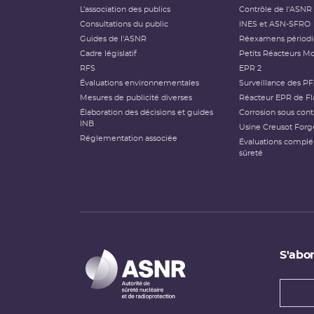
L’association des publics
Contrôle de l'ASNR
Consultations du public
INES et ASN-SFRO
Guides de l'ASNR
Réexamens périod
Cadre législatif
Petits Réacteurs Mo
RFS
EPR 2
Évaluations environnementales
Surveillance des P
Mesures de publicité diverses
Réacteur EPR de Fl
Élaboration des décisions et guides
Corrosion sous cont
INB
Usine Creusot Forg
Réglementation associée
Évaluations compl
sûreté
S'abon
Types
newsl
Adress