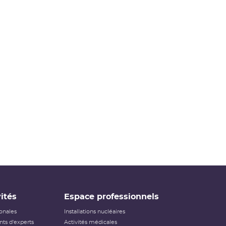
ités
Espace professionnels
ionales
Installations nucléaires
ts d'experts
Activités médicales