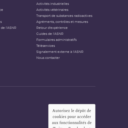
Activités industrielles
ce
Activités vétérinaires
Transport de substances radioactives
és
Agréments, contrôles et mesures
 de l'ASNR
Retour d'expérience
Guides de l'ASNR
Formulaires administratifs
Téléservices
Signalement externe à l'ASNR
Nous contacter
Autorisez le dépôt de
cookies pour accéder
aux fonctionnalités de