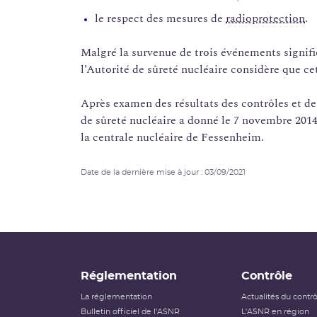
le respect des mesures de
radioprotection
.
Malgré la survenue de trois événements significat
l’Autorité de sûreté nucléaire considère que ce
Après examen des résultats des contrôles et des
de sûreté nucléaire a donné le 7 novembre 201
la centrale nucléaire de Fessenheim.
Date de la dernière mise à jour : 03/09/2021
Réglementation
Contrôle
La réglementation
Actualités du contr
Bulletin officiel de l'ASNR
L'ASNR en région