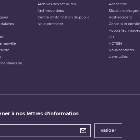
Archives des actualités
Recherche
Archives vidéos
Situations d'urgen
iques
Centre d'information du public
Post-accident
dulaires
Nous contacter
Conseils et comit
Appuis techniques
FAS
CLI
amanville
HCTISN
rainte
Nous contacter
e
Liens utiles
émentaires de
ner à nos lettres d'information
 de
etter
Valider
e