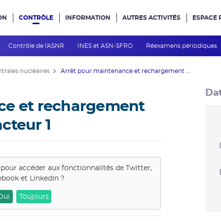
ON
CONTRÔLE
INFORMATION
AUTRES ACTIVITÉS
ESPACE 
e site
Contrôle de l'ASNR
INES et ASN-SFRO
Réexamens périodiques
ntrales nucléaires
Arrêt pour maintenance et rechargement ...
Dat
ce et rechargement
cteur 1
 pour accéder aux fonctionnalités de
Twitter,
book et LinkedIn
?
Oui
Toujours