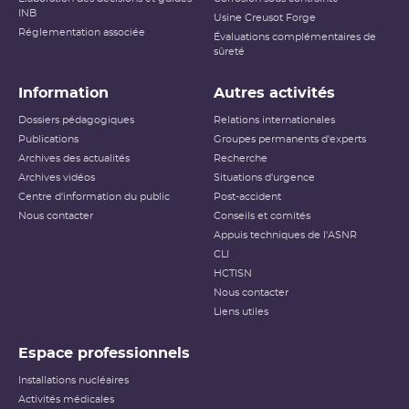
INB
Usine Creusot Forge
Réglementation associée
Évaluations complémentaires de
sûreté
Information
Autres activités
Dossiers pédagogiques
Relations internationales
Publications
Groupes permanents d'experts
Archives des actualités
Recherche
Archives vidéos
Situations d'urgence
Centre d'information du public
Post-accident
Nous contacter
Conseils et comités
Appuis techniques de l'ASNR
CLI
HCTISN
Nous contacter
Liens utiles
Espace professionnels
Installations nucléaires
Activités médicales