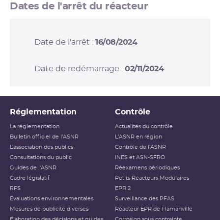
Dates de l'arrêt du réacteur
Date de l'arrêt :
16/08/2024
Date de redémarrage :
02/11/2024
Réglementation
Contrôle
La réglementation
Actualités du contrôle
Bulletin officiel de l'ASNR
L'ASNR en région
L’association des publics
Contrôle de l'ASNR
Consultations du public
INES et ASN-SFRO
Guides de l'ASNR
Réexamens périodiques
Cadre législatif
Petits Réacteurs Modulaires
RFS
EPR 2
Évaluations environnementales
Surveillance des PFAS
Mesures de publicité diverses
Réacteur EPR de Flamanville
Élaboration des décisions et guides
Corrosion sous contrainte