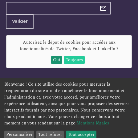
Types de
newsletter
Adresse
Valider
e-
mail
Autorisez le dépôt de cookies pour accéder aux
fonctionnalités de
Twitter, Facebook et LinkedIn
?
Oui
Toujours
Bienvenue ! Ce site utilise des cookies pour mesurer la
fréquentation du site afin d’en améliorer le fonctionnement et
ESPACE PERSONNEL
OFFRES D'EMPLOI
SIGNALEMENT
l’administration et, avec votre accord, pour améliorer votre
TÉLÉSERVICES
PLAN DU SITE
LEXIQUE
expérience utilisateur, ainsi que pour vous proposer des services
interactifs fournis par nos partenaires. Nous conservons votre
ACCESSIBILITÉ
POLITIQUE DE CONFIDENTIALITÉ
choix pendant 6 mois. Vous pouvez changer ce choix à tout
MENTIONS LÉGALES
CONTACT
moment en vous rendant sur la page
Mentions légales
Personnaliser
Tout refuser
Tout accepter