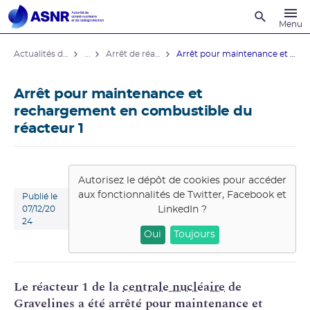
Recherche
Menu
Actualités du contrôle
...
Arrêt de réacteurs de centrales nucléaires
Arrêt pour maintenance et rechargement ...
Arrêt pour maintenance et
rechargement en combustible du
réacteur 1
Autorisez le dépôt de cookies pour accéder
aux fonctionnalités de
Twitter, Facebook et
Publié le
LinkedIn
?
07/12/20
24
Oui
Toujours
Le réacteur 1 de la
centrale nucléaire
de
Gravelines a été arrêté pour maintenance et