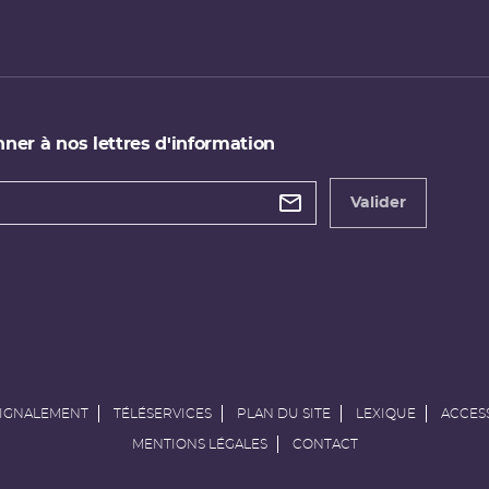
ner à nos lettres d'information
 de
etter
Valider
e
SIGNALEMENT
TÉLÉSERVICES
PLAN DU SITE
LEXIQUE
ACCESS
MENTIONS LÉGALES
CONTACT