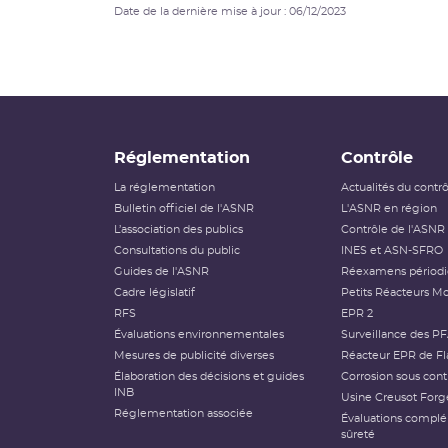
Date de la dernière mise à jour : 06/12/2023
Réglementation
Contrôle
La réglementation
Actualités du contr
Bulletin officiel de l'ASNR
L'ASNR en région
L’association des publics
Contrôle de l'ASNR
Consultations du public
INES et ASN-SFRO
Guides de l'ASNR
Réexamens périod
Cadre législatif
Petits Réacteurs Mo
RFS
EPR 2
Évaluations environnementales
Surveillance des P
Mesures de publicité diverses
Réacteur EPR de Fl
Élaboration des décisions et guides
Corrosion sous cont
INB
Usine Creusot Forg
Réglementation associée
Évaluations compl
sûreté