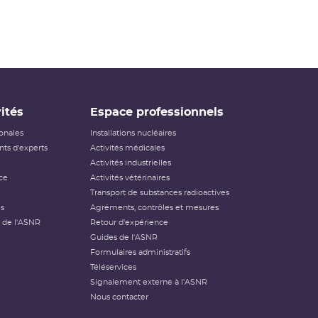
ités
Espace professionnels
ionales
Installations nucléaires
ts d'experts
Activités médicales
Activités industrielles
ce
Activités vétérinaires
Transport de substances radioactives
és
Agréments, contrôles et mesures
 de l'ASNR
Retour d'expérience
Guides de l'ASNR
Formulaires administratifs
Téléservices
Signalement externe à l'ASNR
Nous contacter