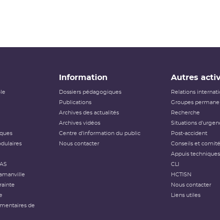
Information
Autres activ
ôle
Dossiers pédagogiques
Relations internat
Publications
Groupes permanen
Archives des actualités
Recherche
Archives vidéos
Situations d'urgen
iques
Centre d'information du public
Post-accident
dulaires
Nous contacter
Conseils et comit
Appuis techniques
FAS
CLI
amanville
HCTISN
rainte
Nous contacter
e
Liens utiles
émentaires de