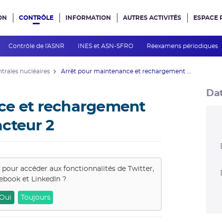
ON
CONTRÔLE
INFORMATION
AUTRES ACTIVITÉS
ESPACE 
e site
Contrôle de l'ASNR
INES et ASN-SFRO
Réexamens périodiques
ntrales nucléaires
Arrêt pour maintenance et rechargement ...
Dat
ce et rechargement
cteur 2
s pour accéder aux fonctionnalités de
Twitter,
ebook et LinkedIn
?
Oui
Toujours