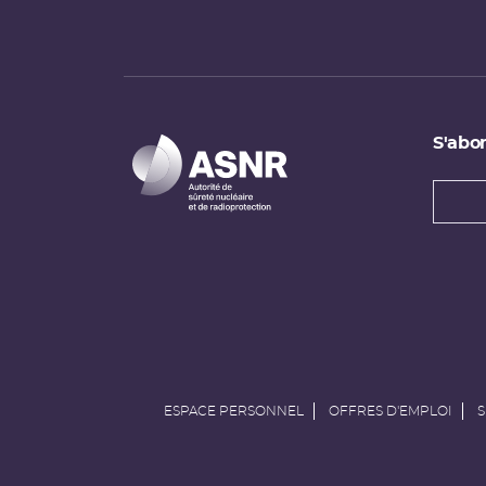
S'abon
Types
newsl
Adress
e-
mail
ESPACE PERSONNEL
OFFRES D'EMPLOI