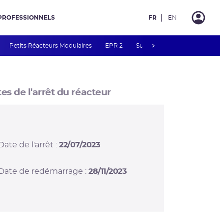
PROFESSIONNELS
FR
EN
next
Petits Réacteurs Modulaires
EPR 2
Surveillance des PFAS
R
es de l'arrêt du réacteur
Date de l'arrêt :
22/07/2023
Date de redémarrage :
28/11/2023