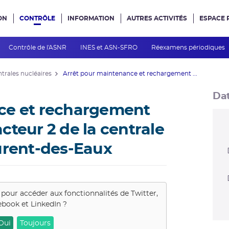
ON
CONTRÔLE
INFORMATION
AUTRES ACTIVITÉS
ESPACE 
e site
Contrôle de l'ASNR
INES et ASN-SFRO
Réexamens périodiques
ntrales nucléaires
Arrêt pour maintenance et rechargement ...
Dat
ce et rechargement
cteur 2 de la centrale
urent-des-Eaux
 pour accéder aux fonctionnalités de
Twitter,
ebook et LinkedIn
?
Oui
Toujours