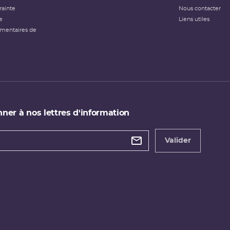
rainte
Nous contacter
e
Liens utiles
émentaires de
ner à nos lettres d'information
 de
etter
Valider
e