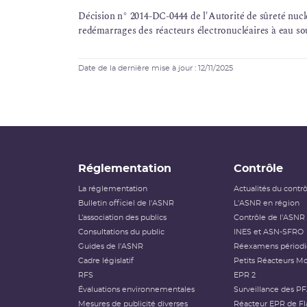
Décision n° 2014-DC-0444 de l'Autorité de sûreté nucléa
redémarrages des réacteurs électronucléaires à eau so
Date de la dernière mise à jour : 12/11/2025
Réglementation
Contrôle
La réglementation
Actualités du contr
Bulletin officiel de l'ASNR
L'ASNR en région
L’association des publics
Contrôle de l'ASNR
Consultations du public
INES et ASN-SFRO
Guides de l'ASNR
Réexamens périod
Cadre législatif
Petits Réacteurs Mo
RFS
EPR 2
Évaluations environnementales
Surveillance des P
Mesures de publicité diverses
Réacteur EPR de Fl