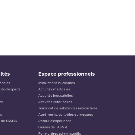
ités
Espace professionnels
ionales
Installations nucléaires
ts d'experts
Activités médicales
Activités industrielles
ce
Activités vétérinaires
Transport de substances radioactives
és
Agréments, contrôles et mesures
 de l'ASNR
Retour d'expérience
Guides de l'ASNR
Formulaires administratifs