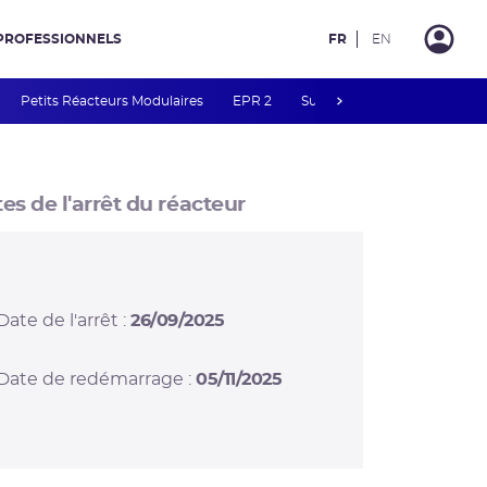
PROFESSIONNELS
FR
EN
next
Petits Réacteurs Modulaires
EPR 2
Surveillance des PFAS
R
es de l'arrêt du réacteur
Date de l'arrêt :
26/09/2025
Date de redémarrage :
05/11/2025