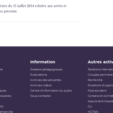
ire du 15 juillet 2014 relative aux arrêts et
us pression
Information
Autres activ
ôle
Dossiers pédagogiques
Relations internat
Publications
Groupes permanen
Archives des actualités
Recherche
Archives vidéos
Situations d'urgen
iques
Centre d'information du public
Post-accident
dulaires
Nous contacter
Conseils et comit
Appuis techniques
FAS
CLI
amanville
HCTISN