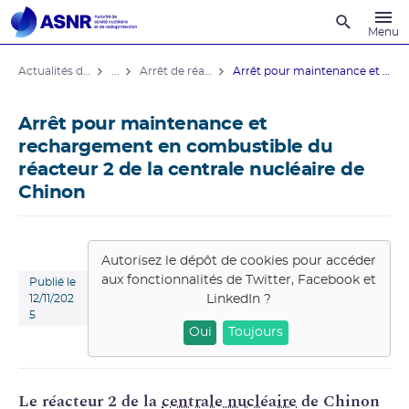
Recherche
Menu
Actualités du contrôle
...
Arrêt de réacteurs de centrales nucléaires
Arrêt pour maintenance et rechargement ...
Arrêt pour maintenance et
rechargement en combustible du
réacteur 2 de la centrale nucléaire de
Chinon
Autorisez le dépôt de cookies pour accéder
aux fonctionnalités de
Twitter, Facebook et
Publié le
LinkedIn
?
12/11/202
5
Oui
Toujours
Le réacteur 2
de la
centrale nucléaire
de Chinon