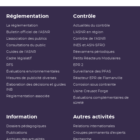
Réglementation
Contrôle
La réglementation
Actualités du contrôle
Bulletin officiel de l'ASNR
L'ASNR en région
L’association des publics
Contrôle de l'ASNR
Consultations du public
INES et ASN-SFRO
Guides de l'ASNR
Réexamens périodiques
Cadre législatif
Petits Réacteurs Modulaires
RFS
EPR 2
Évaluations environnementales
Surveillance des PFAS
Mesures de publicité diverses
Réacteur EPR de Flamanville
Élaboration des décisions et guides
Corrosion sous contrainte
INB
Usine Creusot Forge
Réglementation associée
Évaluations complémentaires de
sûreté
Information
Autres activités
Dossiers pédagogiques
Relations internationales
Publications
Groupes permanents d'experts
Archives des actualités
Recherche