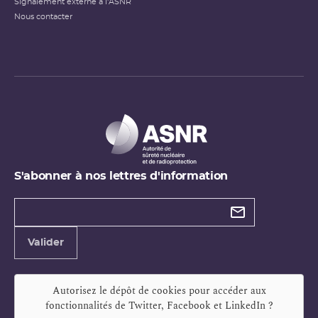
Signalement externe à l'ASNR
Nous contacter
S'abonner à nos lettres d'information
Types de
newsletter
Adresse
Valider
e-
mail
Autorisez le dépôt de cookies pour accéder aux
fonctionnalités de
Twitter, Facebook et LinkedIn
?