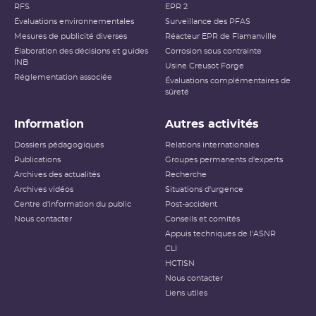
RFS
EPR 2
Évaluations environnementales
Surveillance des PFAS
Mesures de publicité diverses
Réacteur EPR de Flamanville
Élaboration des décisions et guides
Corrosion sous contrainte
INB
Usine Creusot Forge
Réglementation associée
Évaluations complémentaires de
sûreté
Information
Autres activités
Dossiers pédagogiques
Relations internationales
Publications
Groupes permanents d'experts
Archives des actualités
Recherche
Archives vidéos
Situations d'urgence
Centre d'information du public
Post-accident
Nous contacter
Conseils et comités
Appuis techniques de l'ASNR
CLI
HCTISN
Nous contacter
Liens utiles