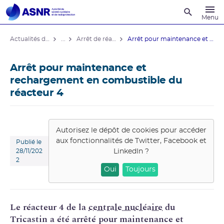
Recherche
Menu
Actualités du contrôle
...
Arrêt de réacteurs de centrales nucléaires
Arrêt pour maintenance et rechargement ...
Arrêt pour maintenance et
rechargement en combustible du
réacteur 4
Autorisez le dépôt de cookies pour accéder
aux fonctionnalités de
Twitter, Facebook et
Publié le
LinkedIn
?
28/11/202
2
Oui
Toujours
Le réacteur 4 de la
centrale nucléaire
du
Tricastin a été arrêté pour maintenance et