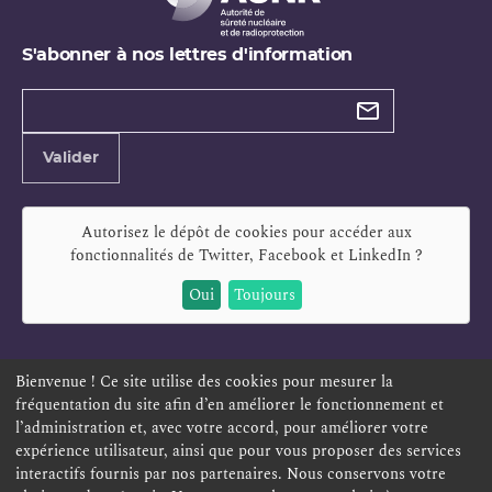
S'abonner à nos lettres d'information
Types de
newsletter
Adresse
Valider
e-
mail
Autorisez le dépôt de cookies pour accéder aux
fonctionnalités de
Twitter, Facebook et LinkedIn
?
Oui
Toujours
Bienvenue ! Ce site utilise des cookies pour mesurer la
fréquentation du site afin d’en améliorer le fonctionnement et
ESPACE PERSONNEL
OFFRES D'EMPLOI
SIGNALEMENT
l’administration et, avec votre accord, pour améliorer votre
TÉLÉSERVICES
PLAN DU SITE
LEXIQUE
expérience utilisateur, ainsi que pour vous proposer des services
interactifs fournis par nos partenaires. Nous conservons votre
ACCESSIBILITÉ
POLITIQUE DE CONFIDENTIALITÉ