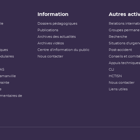
Information
Autres activ
ôle
Dossiers pédagogiques
Relations internat
Publications
Groupes permanen
Archives des actualités
Recherche
Archives vidéos
Situations d'urgen
iques
Centre d'information du public
Post-accident
dulaires
Nous contacter
Conseils et comit
Appuis techniques
FAS
CLI
amanville
HCTISN
rainte
Nous contacter
e
Liens utiles
émentaires de