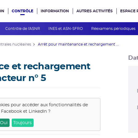
ON
CONTRÔLE
INFORMATION
AUTRES ACTIVITÉS
ESPACE 
e site
Contrôle de l'ASNR
INES et ASN-SFRO
Réexamens périodiques
ntrales nucléaires
Arrêt pour maintenance et rechargement ...
Dat
ce et rechargement
cteur n° 5
okies pour accéder aux fonctionnalités de
, Facebook et LinkedIn
?
Oui
Toujours