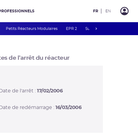
PROFESSIONNELS
FR
EN
next
Petits Réacteurs Modulaires
EPR 2
Surveillance des PFAS
R
es de l'arrêt du réacteur
Date de l'arrêt :
17/02/2006
Date de redémarrage :
16/03/2006