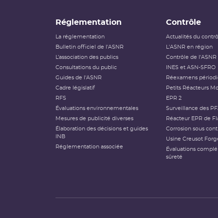
Réglementation
Contrôle
La réglementation
Actualités du contr
Bulletin officiel de l'ASNR
L'ASNR en région
L’association des publics
Contrôle de l'ASNR
Consultations du public
INES et ASN-SFRO
Guides de l'ASNR
Réexamens périod
Cadre législatif
Petits Réacteurs Mo
RFS
EPR 2
Évaluations environnementales
Surveillance des P
Mesures de publicité diverses
Réacteur EPR de Fl
Élaboration des décisions et guides
Corrosion sous cont
INB
Usine Creusot Forg
Réglementation associée
Évaluations compl
sûreté