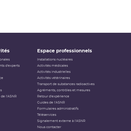
ités
Espace professionnels
ionales
Installations nucléaires
ts d'experts
Activités médicales
Activités industrielles
ce
Activités vétérinaires
Transport de substances radioactives
és
Agréments, contrôles et mesures
 de l'ASNR
Retour d'expérience
Guides de l'ASNR
Formulaires administratifs
Téléservices
Signalement externe à l'ASNR
Nous contacter