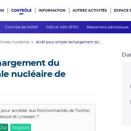
ON
CONTRÔLE
INFORMATION
AUTRES ACTIVITÉS
ESPACE 
e site
Contrôle de l'ASNR
INES et ASN-SFRO
Réexamens périodiques
ntrales nucléaires
Arrêt pour simple rechargement du ...
Dat
chargement du
ale nucléaire de
s pour accéder aux fonctionnalités de
Twitter,
ebook et LinkedIn
?
Oui
Toujours