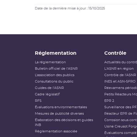
Date de la dernière mise à jour : 15/10/2025
Réglementation
Contrôle
La réglementation
Actualités du contr
Bulletin officiel de l'ASNR
L'ASNR en région
L’association des publics
Contrôle de l'ASNR
Consultations du public
INES et ASN-SFRO
Guides de l'ASNR
Réexamens périod
Cadre législatif
Petits Réacteurs Mo
RFS
EPR 2
Évaluations environnementales
Surveillance des P
Mesures de publicité diverses
Réacteur EPR de Fl
Élaboration des décisions et guides
Corrosion sous cont
INB
Usine Creusot Forg
Réglementation associée
Évaluations compl