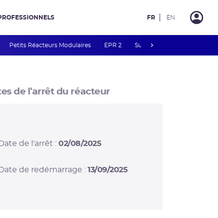
PROFESSIONNELS
FR
EN
next
Petits Réacteurs Modulaires
EPR 2
Surveillance des PFAS
R
es de l'arrêt du réacteur
Date de l'arrêt :
02/08/2025
Date de redémarrage :
13/09/2025