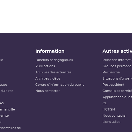
Information
Autres activ
ôle
Dossiers pédagogiques
Relations internat
Publications
Groupes permanen
Archives des actualités
Recherche
Archives vidéos
Situations d'urgen
iques
Centre d'information du public
Post-accident
dulaires
Nous contacter
Conseils et comit
Appuis techniques
FAS
CLI
amanville
HCTISN
rainte
Nous contacter
e
Liens utiles
émentaires de