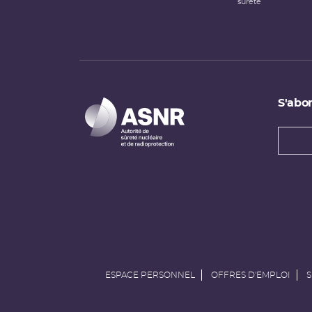
sûreté
S'abon
Types
newsl
Adress
e-
mail
ESPACE PERSONNEL
OFFRES D'EMPLOI