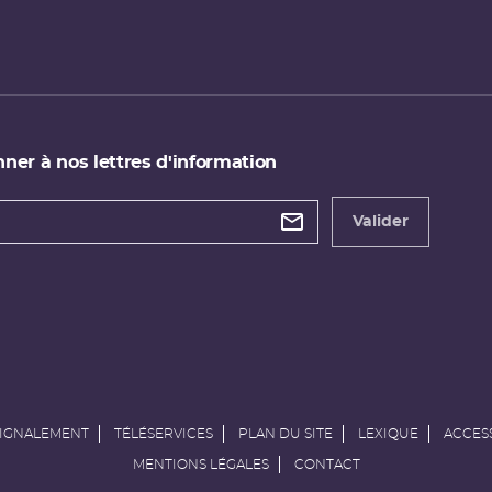
ner à nos lettres d'information
 de
etter
Valider
e
SIGNALEMENT
TÉLÉSERVICES
PLAN DU SITE
LEXIQUE
ACCESS
MENTIONS LÉGALES
CONTACT