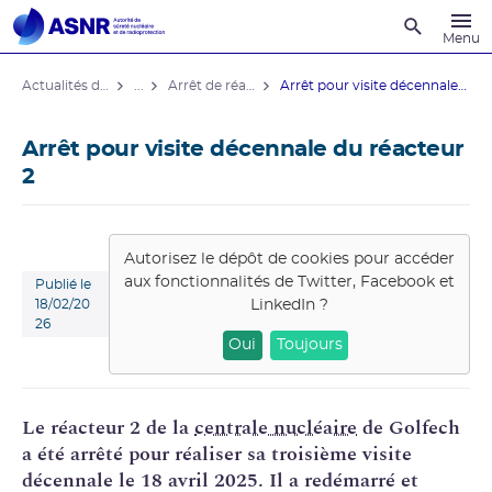
Recherche
Menu
Actualités du contrôle
...
Arrêt de réacteurs de centrales nucléaires
Arrêt pour visite décennale du ...
Arrêt pour visite décennale du réacteur
2
Autorisez le dépôt de cookies pour accéder
aux fonctionnalités de
Twitter, Facebook et
Publié le
LinkedIn
?
18/02/20
26
Oui
Toujours
Le réacteur 2 de la
centrale nucléaire
de Golfech
a été arrêté pour réaliser sa troisième visite
décennale le 18 avril 2025. Il a redémarré et