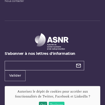
Nous contacter
S'abonner à nos lettres d'information
Types de
newsletter
Adresse
Valider
e-
mail
Autorisez le dépôt de cookies pour accéder aux
fonctionnalités de
Twitter, Facebook et LinkedIn
?
Oui
Toujours