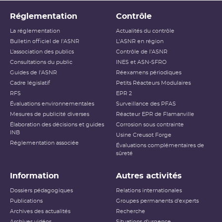
Réglementation
Contrôle
La réglementation
Actualités du contrôle
Bulletin officiel de l'ASNR
L'ASNR en région
L’association des publics
Contrôle de l'ASNR
Consultations du public
INES et ASN-SFRO
Guides de l'ASNR
Réexamens périodiques
Cadre législatif
Petits Réacteurs Modulaires
RFS
EPR 2
Évaluations environnementales
Surveillance des PFAS
Mesures de publicité diverses
Réacteur EPR de Flamanville
Élaboration des décisions et guides
Corrosion sous contrainte
INB
Usine Creusot Forge
Réglementation associée
Évaluations complémentaires de
sûreté
Information
Autres activités
Dossiers pédagogiques
Relations internationales
Publications
Groupes permanents d'experts
Archives des actualités
Recherche
Archives vidéos
Situations d'urgence