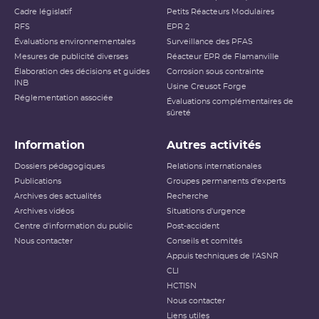
Cadre législatif
Petits Réacteurs Modulaires
RFS
EPR 2
Évaluations environnementales
Surveillance des PFAS
Mesures de publicité diverses
Réacteur EPR de Flamanville
Élaboration des décisions et guides
Corrosion sous contrainte
INB
Usine Creusot Forge
Réglementation associée
Évaluations complémentaires de
sûreté
Information
Autres activités
Dossiers pédagogiques
Relations internationales
Publications
Groupes permanents d'experts
Archives des actualités
Recherche
Archives vidéos
Situations d'urgence
Centre d'information du public
Post-accident
Nous contacter
Conseils et comités
Appuis techniques de l'ASNR
CLI
HCTISN
Nous contacter
Liens utiles