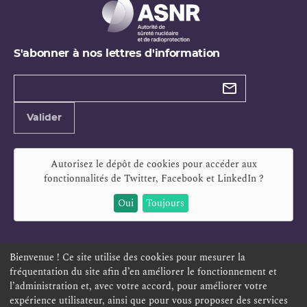
S'abonner à nos lettres d'information
Types de
newsletter
Adresse
Valider
e-
mail
Autorisez le dépôt de cookies pour accéder aux
fonctionnalités de
Twitter, Facebook et LinkedIn
?
Oui
Toujours
Bienvenue ! Ce site utilise des cookies pour mesurer la
fréquentation du site afin d’en améliorer le fonctionnement et
ESPACE PERSONNEL
OFFRES D'EMPLOI
SIGNALEMENT
l’administration et, avec votre accord, pour améliorer votre
TÉLÉSERVICES
PLAN DU SITE
LEXIQUE
expérience utilisateur, ainsi que pour vous proposer des services