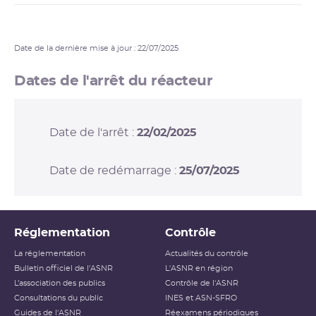
Date de la dernière mise à jour : 22/07/2025
Dates de l'arrêt du réacteur
Date de l'arrêt :
22/02/2025
Date de redémarrage :
25/07/2025
Réglementation
Contrôle
La réglementation
Actualités du contrôle
Bulletin officiel de l'ASNR
L'ASNR en région
L’association des publics
Contrôle de l'ASNR
Consultations du public
INES et ASN-SFRO
Guides de l'ASNR
Réexamens périodiques