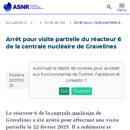
Recherche
Menu
Actualités du contrôle
...
Arrêt de réacteurs de centrales nucléaires
Arrêt pour visite partielle du ...
Arrêt pour visite partielle du réacteur 6
de la centrale nucléaire de Gravelines
Autorisez le dépôt de cookies pour accéder
aux fonctionnalités de
Twitter, Facebook et
Publié le
LinkedIn
?
22/07/20
25
Oui
Toujours
Le réacteur 6 de la
centrale nucléaire
de
Gravelines a été arrêté pour effectuer une visite
partielle le 22 février 2025. Il a redémarré et