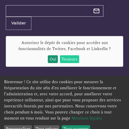
Types de
newsletter
Adresse
Valider
e-
mail
Autorisez le dépôt de cookies pour accéder aux
fonctionnalités de
Twitter, Facebook et LinkedIn
?
Oui
Toujours
Bienvenue ! Ce site utilise des cookies pour mesurer la
fréquentation du site afin d’en améliorer le fonctionnement et
ESPACE PERSONNEL
OFFRES D'EMPLOI
SIGNALEMENT
l’administration et, avec votre accord, pour améliorer votre
TÉLÉSERVICES
PLAN DU SITE
LEXIQUE
expérience utilisateur, ainsi que pour vous proposer des services
interactifs fournis par nos partenaires. Nous conservons votre
ACCESSIBILITÉ
POLITIQUE DE CONFIDENTIALITÉ
choix pendant 6 mois. Vous pouvez changer ce choix à tout
MENTIONS LÉGALES
CONTACT
moment en vous rendant sur la page
Mentions légales
Personnaliser
Tout refuser
Tout accepter