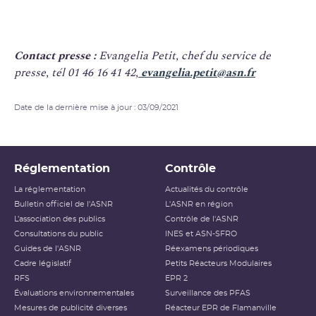
Contact presse :
Evangelia Petit, chef du service de
presse, tél 01 46 16 41 42,
evangelia.petit@asn.fr
Date de la dernière mise à jour : 03/09/2021
Réglementation
Contrôle
La réglementation
Actualités du contrôle
Bulletin officiel de l'ASNR
L'ASNR en région
L’association des publics
Contrôle de l'ASNR
Consultations du public
INES et ASN-SFRO
Guides de l'ASNR
Réexamens périodiques
Cadre législatif
Petits Réacteurs Modulaires
RFS
EPR 2
Évaluations environnementales
Surveillance des PFAS
Mesures de publicité diverses
Réacteur EPR de Flamanville