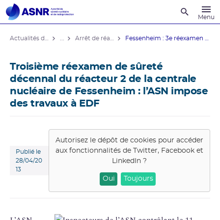
Recherche
Menu
Actualités du contrôle
...
Arrêt de réacteurs de centrales nucléaires
Fessenheim : 3e réexamen de sûreté ...
Troisième réexamen de sûreté
décennal du réacteur 2 de la centrale
nucléaire de Fessenheim : l’ASN impose
des travaux à EDF
Autorisez le dépôt de cookies pour accéder
aux fonctionnalités de
Twitter, Facebook et
Publié le
LinkedIn
?
28/04/20
13
Oui
Toujours
L’ASN