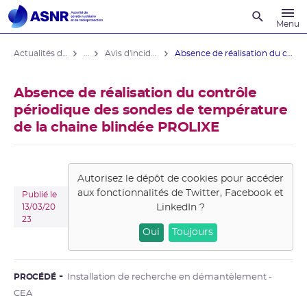
Recherche
Menu
Actualités du contrôle
...
Avis d'incident des installations nucléaires
Absence de réalisation du contrôle ...
Absence de réalisation du contrôle
périodique des sondes de température
de la chaine blindée PROLIXE
Autorisez le dépôt de cookies pour accéder
aux fonctionnalités de
Twitter, Facebook et
Publié le
LinkedIn
?
13/03/20
23
Oui
Toujours
PROCÉDÉ
Installation de recherche en démantèlement -
CEA