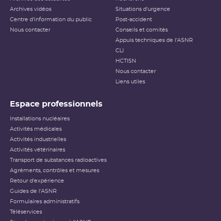
applicable aux événements survenant sur les INB et aux
Archives vidéos
Situations d'urgence
événements ayant des conséquences, potentielles ou
Centre d'information du public
Post-accident
réelles, sur la radioprotection du public et des travailleurs.
Elle ne s’applique pas aux événements ayant un impact
Nous contacter
Conseils et comités
sur la radioprotection des patients, les critères
Appuis techniques de l'ASNR
habituellement utilisés pour classer les événements
(
dose
reçue notamment) n’étant pas applicables dans ce
CLI
cas.
HCTISN
Nous contacter
Échelle INES pour le
classement des incidents et
Liens utiles
accidents nucléaires
(PDF - 633.68 Ko )
Espace professionnels
Installations nucléaires
Activités médicales
Activités industrielles
Activités vétérinaires
Transport de substances radioactives
Agréments, contrôles et mesures
Retour d'expérience
Guides de l'ASNR
Formulaires administratifs
Téléservices