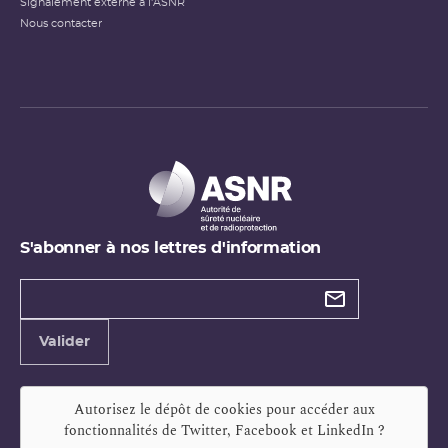
Signalement externe à l'ASNR
Nous contacter
S'abonner à nos lettres d'information
Types de
newsletter
Adresse
Valider
e-
mail
Autorisez le dépôt de cookies pour accéder aux
fonctionnalités de
Twitter, Facebook et LinkedIn
?