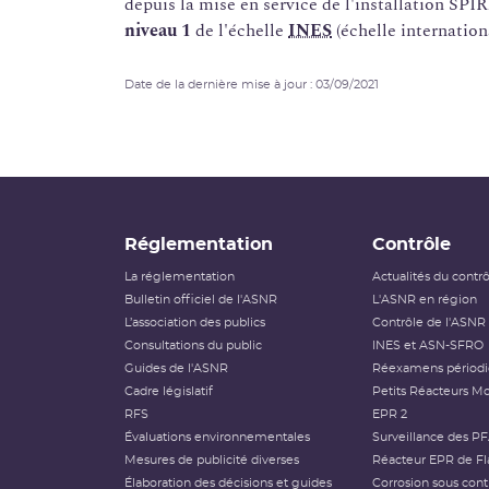
depuis la mise en service de l'installation SPI
niveau 1
de l'échelle
INES
(échelle internation
Date de la dernière mise à jour : 03/09/2021
Réglementation
Contrôle
La réglementation
Actualités du contr
Bulletin officiel de l'ASNR
L'ASNR en région
L’association des publics
Contrôle de l'ASNR
Consultations du public
INES et ASN-SFRO
Guides de l'ASNR
Réexamens périod
Cadre législatif
Petits Réacteurs Mo
RFS
EPR 2
Évaluations environnementales
Surveillance des P
Mesures de publicité diverses
Réacteur EPR de Fl
Élaboration des décisions et guides
Corrosion sous cont