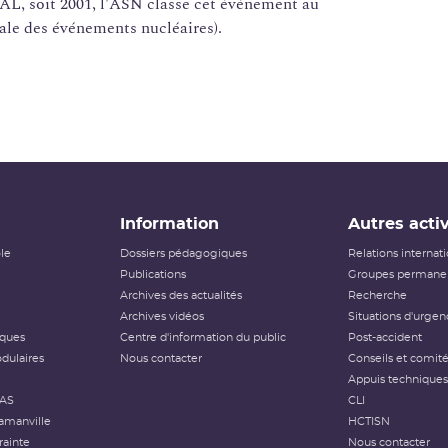
RAL, soit 2001, l'ASN classe cet événement au
ale des événements nucléaires).
Information
Autres activ
ôle
Dossiers pédagogiques
Relations internat
Publications
Groupes permanen
Archives des actualités
Recherche
Archives vidéos
Situations d'urgen
iques
Centre d'information du public
Post-accident
dulaires
Nous contacter
Conseils et comit
Appuis techniques
FAS
CLI
amanville
HCTISN
rainte
Nous contacter