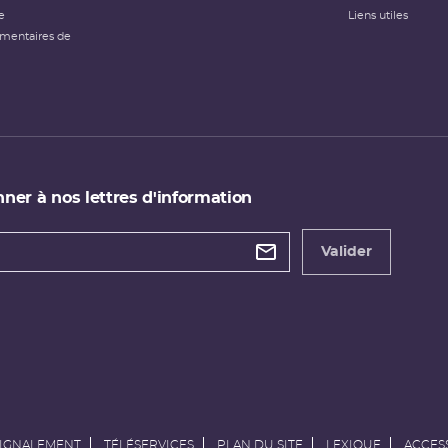
e
Liens utiles
émentaires de
ner à nos lettres d'information
 de
etter
Valider
e
SIGNALEMENT
TÉLÉSERVICES
PLAN DU SITE
LEXIQUE
ACCESS