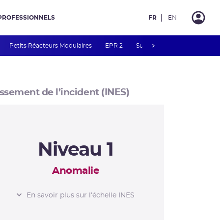
PROFESSIONNELS
FR
EN
next
Petits Réacteurs Modulaires
EPR 2
Surveillance des PFAS
R
ssement de l’incident (INES)
Niveau 1
Anomalie
L’ÉCHELLE INES
En savoir plus sur l’échelle INES