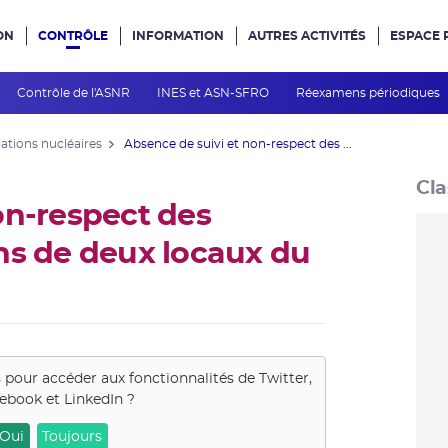
ON
CONTRÔLE
INFORMATION
AUTRES ACTIVITÉS
ESPACE 
e site
Contrôle de l'ASNR
INES et ASN-SFRO
Réexamens périodiques
lations nucléaires
Absence de suivi et non-respect des ...
Cla
on-respect des
ns de deux locaux du
s pour accéder aux fonctionnalités de
Twitter,
ebook et LinkedIn
?
Oui
Toujours