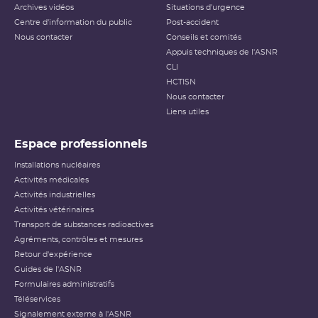
applicable aux événements survenant sur les
INB
et aux
Archives vidéos
Situations d'urgence
événements ayant des conséquences, potentielles ou
Centre d'information du public
Post-accident
réelles, sur la radioprotection du public et des travailleurs.
Elle ne s’applique pas aux événements ayant un impact
Nous contacter
Conseils et comités
sur la radioprotection des patients, les critères
Appuis techniques de l'ASNR
habituellement utilisés pour classer les événements
(
dose
reçue notamment) n’étant pas applicables dans ce
CLI
cas.
HCTISN
Nous contacter
Échelle INES pour le
classement des incidents et
Liens utiles
accidents nucléaires
(PDF - 633.68 Ko )
Espace professionnels
Installations nucléaires
Activités médicales
Activités industrielles
Activités vétérinaires
Transport de substances radioactives
Agréments, contrôles et mesures
Retour d'expérience
Guides de l'ASNR
Formulaires administratifs
Téléservices
Signalement externe à l'ASNR