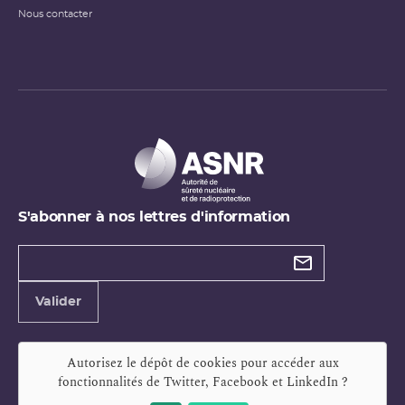
Nous contacter
S'abonner à nos lettres d'information
Types de
newsletter
Adresse
Valider
e-
mail
Autorisez le dépôt de cookies pour accéder aux
fonctionnalités de
Twitter, Facebook et LinkedIn
?