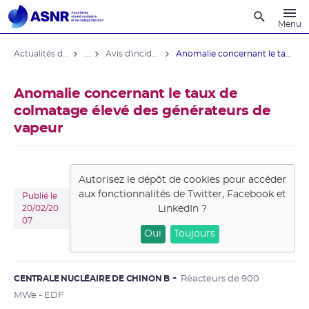
Recherche
Menu
Actualités du contrôle
...
Avis d'incident des installations nucléaires
Anomalie concernant le taux de ...
Anomalie concernant le taux de
colmatage élevé des générateurs de
vapeur
Autorisez le dépôt de cookies pour accéder
aux fonctionnalités de
Twitter, Facebook et
Publié le
LinkedIn
?
20/02/20
07
Oui
Toujours
CENTRALE NUCLÉAIRE DE CHINON B
Réacteurs de 900
MWe - EDF