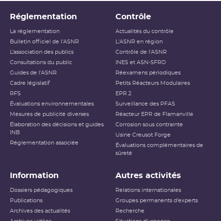
Niveau 0
Écart
Réglementation
Contrôle
Niveau 1
Anomalie
La réglementation
Actualités du contrôle
Bulletin officiel de l'ASNR
L'ASNR en région
Niveau 2
Incident
L’association des publics
Contrôle de l'ASNR
Consultations du public
INES et ASN-SFRO
Niveau 3
Incident grave
Guides de l'ASNR
Réexamens périodiques
Cadre législatif
Petits Réacteurs Modulaires
Accident ayant des conséquences
RFS
EPR 2
Niveau 4
locales
Évaluations environnementales
Surveillance des PFAS
Mesures de publicité diverses
Réacteur EPR de Flamanville
Accident ayant des conséquences
Élaboration des décisions et guides
Niveau 5
Corrosion sous contrainte
étendues
INB
Usine Creusot Forge
Réglementation associée
Évaluations complémentaires de
Niveau 6
Accident grave
sûreté
Niveau 7
Accident majeur
Information
Autres activités
L’échelle INES (International Nuclear and Radiological
Dossiers pédagogiques
Relations internationales
Event Scale) a été développée par l’
AIEA
afin d’expliquer
Publications
Groupes permanents d'experts
au public l’importance d’un événement vis-à-vis de la
Archives des actualités
sûreté ou de la
radioprotection
Recherche
. Cette échelle est
applicable aux événements survenant sur les INB et aux