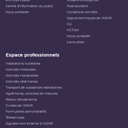
Archives vidéos
Situations d'urgence
événements ayant des conséquences, potentielles ou
Centre d'information du public
Post-accident
réelles, sur la radioprotection du public et des travailleurs.
Elle ne s’applique pas aux événements ayant un impact
Nous contacter
Conseils et comités
sur la radioprotection des patients, les critères
Appuis techniques de l'ASNR
habituellement utilisés pour classer les événements
(
dose
reçue notamment) n’étant pas applicables dans ce
CLI
cas.
HCTISN
Nous contacter
Échelle INES pour le
classement des incidents et
Liens utiles
accidents nucléaires
(PDF - 633.68 Ko )
Espace professionnels
Installations nucléaires
Activités médicales
Activités industrielles
Activités vétérinaires
Transport de substances radioactives
Agréments, contrôles et mesures
Retour d'expérience
Guides de l'ASNR
Formulaires administratifs
Téléservices
Signalement externe à l'ASNR