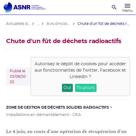
Recherche
Menu
Actualités du contrôle
...
Avis d'incident des installations nucléaires
Chute d'un fût de déchets radioactifs
Chute d'un fût de déchets radioactifs
Autorisez le dépôt de cookies pour accéder
aux fonctionnalités de
Twitter, Facebook et
Publié le
LinkedIn
?
03/06/20
02
Oui
Toujours
ZONE DE GESTION DE DÉCHETS SOLIDES RADIOACTIFS
Installations en démantèlement - CEA
Le 4 juin, au cours d'une opération de récupération d'un