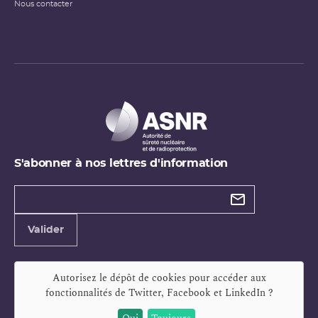
Nous contacter
S'abonner à nos lettres d'information
Types de
newsletter
Adresse
Valider
e-
mail
Autorisez le dépôt de cookies pour accéder aux
fonctionnalités de
Twitter, Facebook et LinkedIn
?