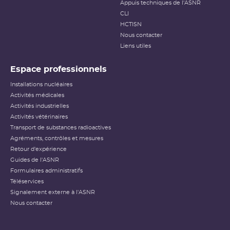
Appuis techniques de l'ASNR
habituellement utilisés pour classer les événements
(dose reçue notamment) n’étant pas applicables dans ce
CLI
cas.
HCTISN
Nous contacter
Échelle INES pour le
classement des incidents et
Liens utiles
accidents nucléaires
(PDF - 633.68 Ko )
Espace professionnels
Installations nucléaires
Activités médicales
Activités industrielles
Activités vétérinaires
Transport de substances radioactives
Agréments, contrôles et mesures
Retour d'expérience
Guides de l'ASNR
Formulaires administratifs
Téléservices
Signalement externe à l'ASNR
Nous contacter