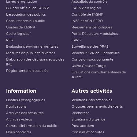
La réglementation
Actualités du contrôle
Bulletin officiel de l'ASNR
L'ASNR en région
Niveau 2
Incident
L’association des publics
Contrôle de l'ASNR
Consultations du public
INES et ASN-SFRO
Niveau 3
Incident grave
Guides de l'ASNR
Réexamens périodiques
Cadre législatif
Petits Réacteurs Modulaires
Accident ayant des conséquences
RFS
EPR 2
Niveau 4
locales
Évaluations environnementales
Surveillance des PFAS
Mesures de publicité diverses
Réacteur EPR de Flamanville
Accident ayant des conséquences
Élaboration des décisions et guides
Niveau 5
Corrosion sous contrainte
étendues
INB
Usine Creusot Forge
Réglementation associée
Évaluations complémentaires de
Niveau 6
Accident grave
sûreté
Niveau 7
Accident majeur
Information
Autres activités
L’échelle INES (International Nuclear and Radiological
Dossiers pédagogiques
Relations internationales
Event Scale) a été développée par l’
AIEA
afin d’expliquer
Publications
Groupes permanents d'experts
au public l’importance d’un événement vis-à-vis de la
Archives des actualités
sûreté ou de la radioprotection. Cette échelle est
Recherche
applicable aux événements survenant sur les
INB
et aux
Archives vidéos
Situations d'urgence
événements ayant des conséquences, potentielles ou
Centre d'information du public
Post-accident
réelles, sur la radioprotection du public et des travailleurs.
Elle ne s’applique pas aux événements ayant un impact
Nous contacter
Conseils et comités
sur la radioprotection des patients, les critères