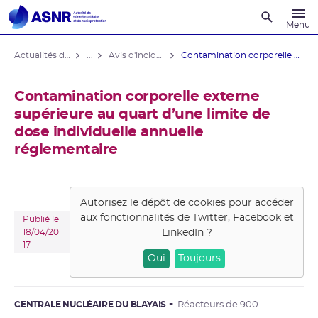
Recherche
Menu
Actualités du contrôle
...
Avis d'incident des installations nucléaires
Contamination corporelle externe
Contamination corporelle externe
supérieure au quart d’une limite de
dose individuelle annuelle
réglementaire
Autorisez le dépôt de cookies pour accéder
aux fonctionnalités de
Twitter, Facebook et
Publié le
LinkedIn
?
18/04/20
17
Oui
Toujours
CENTRALE NUCLÉAIRE DU BLAYAIS
Réacteurs de 900