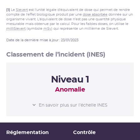
[1]
Le
Sievert
est l’unité légale d'équivalent de dose qui permet de rendre
compte de l'effet biologique produit par une
dose absorbée
donnée sur un
organisme vivant. L'équivalent de dose n'est pas une quantité physique
mesurable mais obtenue par le calcul. Pour les faibles doses, on utilise le
milliSievert
(symbole
mSv
) qui représente un millième de Sievert.
Date de la dernière mise à jour : 23/01/2023
Classement de l’incident (INES)
Niveau 1
Anomalie
L’ÉCHELLE INES
En savoir plus sur l’échelle INES
Niveau 0
Écart
Réglementation
Contrôle
Niveau 1
Anomalie