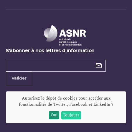
S'abonner à nos lettres d'information
Types de
newsletter
Adresse
Valider
e-
mail
Autorisez le dépôt de cookies pour accéder aux
fonctionnalités de
Twitter, Facebook et LinkedIn
?
Oui
Toujours