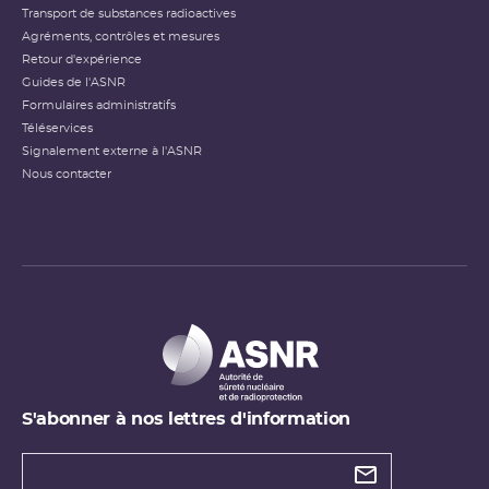
Transport de substances radioactives
Agréments, contrôles et mesures
Retour d'expérience
Guides de l'ASNR
Formulaires administratifs
Téléservices
Signalement externe à l'ASNR
Nous contacter
S'abonner à nos lettres d'information
Types de
newsletter