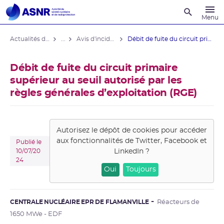
Recherche
Menu
Actualités du contrôle
...
Avis d'incident des installations nucléaires
Débit de fuite du circuit primaire ...
Débit de fuite du circuit primaire
supérieur au seuil autorisé par les
règles générales d’exploitation (RGE)
Autorisez le dépôt de cookies pour accéder
aux fonctionnalités de
Twitter, Facebook et
Publié le
LinkedIn
?
10/07/20
24
Oui
Toujours
CENTRALE NUCLÉAIRE EPR DE FLAMANVILLE
Réacteurs de
1650 MWe - EDF