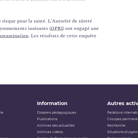
e risque pour la santé. L'Autorité de sûreté
rayonnements ionisants (
OPRI
) ont engagé une
ontamination
. Les résultats de cette enquête
Information
Autres activ
ôle
Dossiers pédagogiques
Relations internat
Publications
Groupes permanen
Archives des actualités
Recherche
Archives vidéos
Situations d'urgen