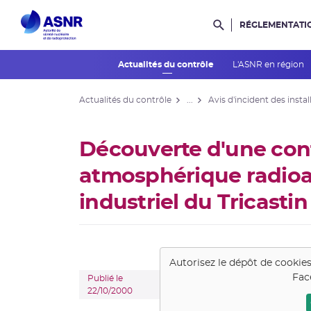
RÉGLEMENTATI
Rechercher dans l
Actualités du contrôle
L'ASNR en région
Actualités du contrôle
...
Avis d'incident des instal
Découverte d'une con
atmosphérique radioact
industriel du Tricastin
Autorisez le dépôt de cookie
Fac
Publié le
22/10/2000