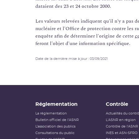
dataient des 23 et 24 octobre 2000.
Les valeurs relevées indiquent qu'il n'y a pas d
nucléaire et l'Office de protection contre les 
enquête afin de déterminer l'origine de cette
c
feront l'objet d'une information spécifique.
Date de la dernière mise à jour : 03/09/2021
Réglementation
Contrôle
La réglementation
Actualités du contr
Bulletin officiel de l'ASNR
L'ASNR en région
L’association des publics
Contrôle de l'ASNR
Consultations du public
INES et ASN-SFRO