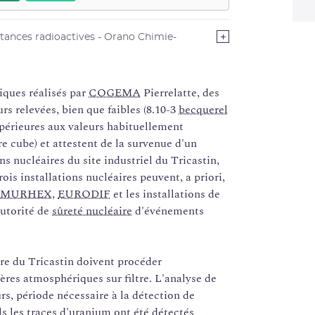
tances radioactives - Orano Chimie-
ques réalisés par
COGEMA
Pierrelatte, des
rs relevées, bien que faibles (8.10-3
becquerel
upérieures aux valeurs habituellement
e cube) et attestent de la survenue d'un
ns nucléaires du site industriel du Tricastin,
ois installations nucléaires peuvent, a priori,
MURHEX
,
EURODIF
et les installations de
utorité de
sûreté nucléaire
d'événements
aire du Tricastin doivent procéder
res atmosphériques sur filtre. L'analyse de
urs, période nécessaire à la détection de
els les traces d'uranium ont été détectés