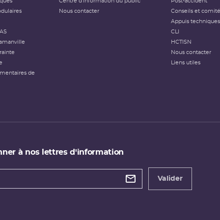
iques
Centre d'information du public
Post-accident
dulaires
Nous contacter
Conseils et comit
Appuis techniques
FAS
CLI
amanville
HCTISN
rainte
Nous contacter
e
Liens utiles
émentaires de
ner à nos lettres d'information
 de
etter
Valider
e