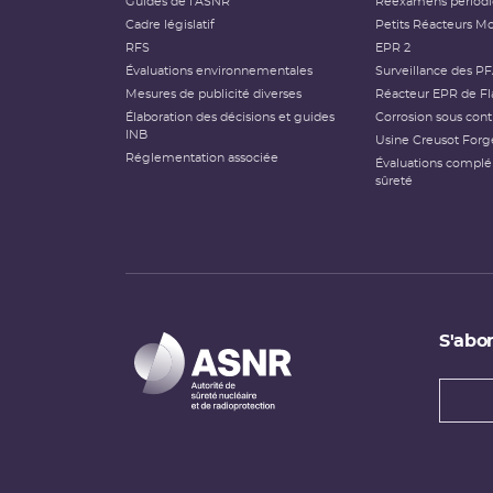
Guides de l'ASNR
Réexamens périod
Cadre législatif
Petits Réacteurs Mo
RFS
EPR 2
Évaluations environnementales
Surveillance des P
Mesures de publicité diverses
Réacteur EPR de Fl
Élaboration des décisions et guides
Corrosion sous cont
INB
Usine Creusot Forg
Réglementation associée
Évaluations compl
sûreté
S'abon
Types
newsl
Adress
e-
mail