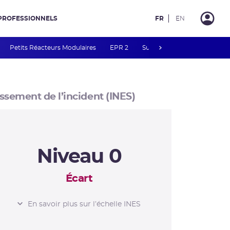
PROFESSIONNELS
FR
EN
next
Petits Réacteurs Modulaires
EPR 2
Surveillance des PFAS
R
ssement de l’incident (INES)
Niveau 0
Écart
L’ÉCHELLE
En savoir plus sur l’échelle INES
INES