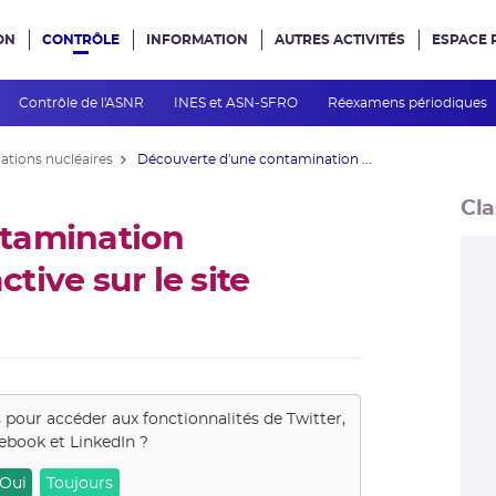
ON
CONTRÔLE
INFORMATION
AUTRES ACTIVITÉS
ESPACE 
e site
Contrôle de l'ASNR
INES et ASN-SFRO
Réexamens périodiques
lations nucléaires
Découverte d'une contamination ...
Cla
tamination
ive sur le site
s pour accéder aux fonctionnalités de
Twitter,
ebook et LinkedIn
?
Oui
Toujours