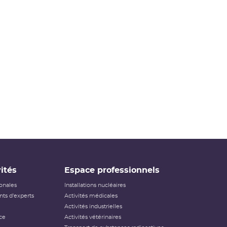
événements ayant des conséquences, potentielles ou
réelles, sur la radioprotection du public et des travailleurs.
Elle ne s’applique pas aux événements ayant un impact
sur la radioprotection des patients, les critères
habituellement utilisés pour classer les événements (
dose
reçue notamment) n’étant pas applicables dans ce cas.
Échelle INES pour le
classement des incidents et
accidents nucléaires
(PDF - 633.68 Ko )
ités
Espace professionnels
ionales
Installations nucléaires
ts d'experts
Activités médicales
Activités industrielles
ce
Activités vétérinaires