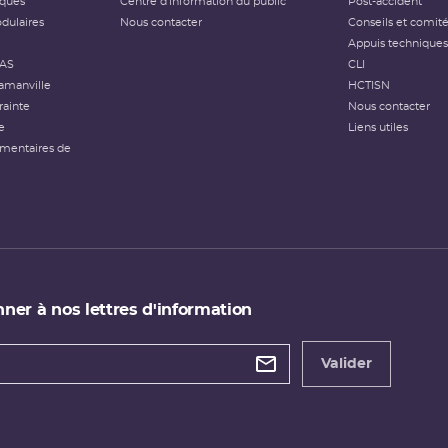
iques
Centre d'information du public
Post-accident
dulaires
Nous contacter
Conseils et comit
Appuis techniques
FAS
CLI
amanville
HCTISN
rainte
Nous contacter
e
Liens utiles
émentaires de
ner à nos lettres d'information
 de
etter
Valider
e