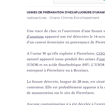
USINES DE PRÉPARATION D'HEXAFLUORURE D'URAN
radioactives - Orano Chimie-Enrichissement
Une trace de choc et l'ouverture d'une fissure 
d'uranium
appauvri ont été détectées le 14 octo
d'un convoi ferroviaire en provenance de Pierre
A l'usine W qu'elle exploite à Pierrelatte,
COG
naturel appauvri (sous-produit des usines d'
enr
(U3O8) et en acide fluorhydrique (HF). L'U3O8
entreposé à Pierrelatte ou à Bessines.
La fissure détectée, longue de 28 mm, est situé
conteneur. Elle est probablement apparue à la 
de manutention sur le site de Pierrelatte.
Aucune
contamination
n'a été décelée à l'exté