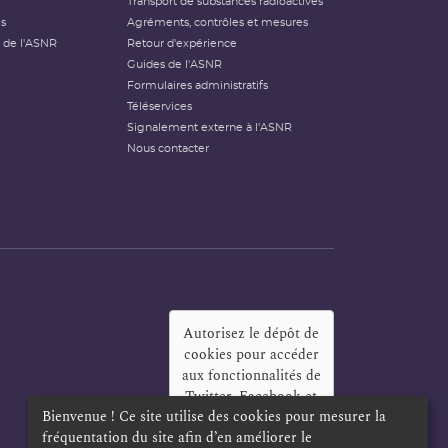
Transport de substances radioactives
és
Agréments, contrôles et mesures
 de l'ASNR
Retour d'expérience
Guides de l'ASNR
Formulaires administratifs
Téléservices
Signalement externe à l'ASNR
Nous contacter
Autorisez le dépôt de
cookies pour accéder
aux fonctionnalités de
Twitter, Facebook et
Bienvenue ! Ce site utilise des cookies pour mesurer la
LinkedIn
?
fréquentation du site afin d’en améliorer le