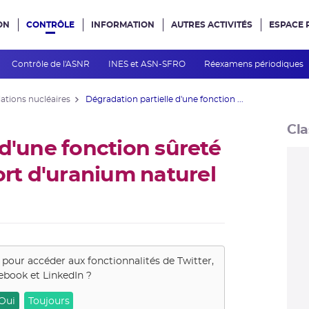
ON
CONTRÔLE
INFORMATION
AUTRES ACTIVITÉS
ESPACE 
e site
Contrôle de l'ASNR
INES et ASN-SFRO
Réexamens périodiques
lations nucléaires
Dégradation partielle d'une fonction ...
Cla
 d'une fonction sûreté
ort d'uranium naturel
s pour accéder aux fonctionnalités de
Twitter,
ebook et LinkedIn
?
Oui
Toujours