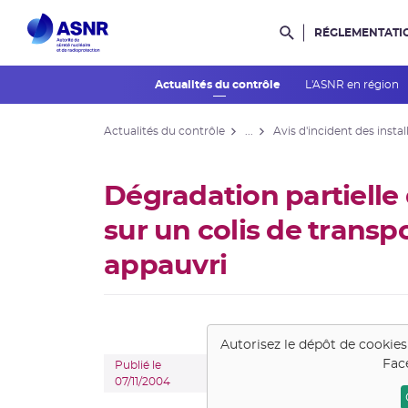
RÉGLEMENTATI
Rechercher dans l
Actualités du contrôle
L'ASNR en région
Actualités du contrôle
...
Avis d'incident des instal
Dégradation partielle
sur un colis de transp
appauvri
Autorisez le dépôt de cookie
Fac
Publié le
07/11/2004