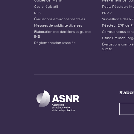
Guides de l'ASNR
Réexamens périod
Cadre législatif
Petits Réacteurs Mo
RFS
EPR 2
Évaluations environnementales
Surveillance des P
Mesures de publicité diverses
Réacteur EPR de Fl
Élaboration des décisions et guides
Corrosion sous cont
INB
Usine Creusot Forg
Réglementation associée
Évaluations compl
sûreté
S'abon
Types
newsl
Adress
e-
mail