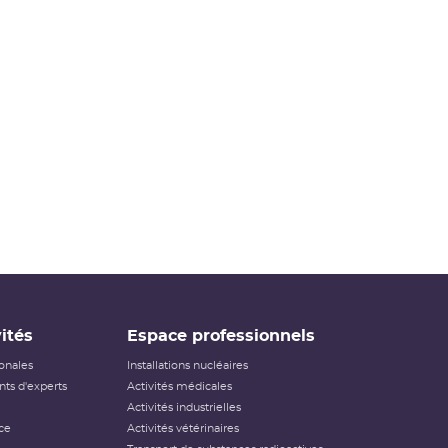
événements ayant des conséquences, potentielles ou
réelles, sur la radioprotection du public et des travailleurs.
Elle ne s’applique pas aux événements ayant un impact
sur la radioprotection des patients, les critères
habituellement utilisés pour classer les événements (
dose
reçue notamment) n’étant pas applicables dans ce cas.
Échelle INES pour le
classement des incidents et
accidents nucléaires
(PDF - 633.68 Ko )
ités
Espace professionnels
ionales
Installations nucléaires
ts d'experts
Activités médicales
Activités industrielles
ce
Activités vétérinaires