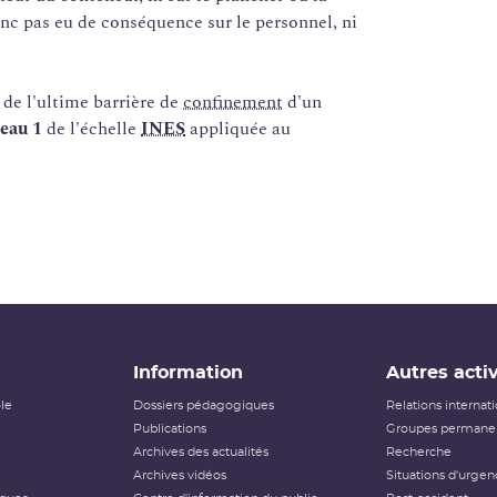
nc pas eu de conséquence sur le personnel, ni
 de l'ultime barrière de
confinement
d'un
eau 1
de l'échelle
INES
appliquée au
Information
Autres activ
ôle
Dossiers pédagogiques
Relations internat
Publications
Groupes permanen
Archives des actualités
Recherche
Archives vidéos
Situations d'urgen