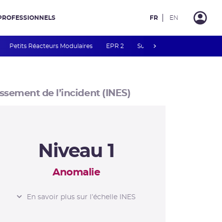
PROFESSIONNELS
FR
EN
next
Petits Réacteurs Modulaires
EPR 2
Surveillance des PFAS
R
ssement de l’incident (INES)
Niveau 1
Anomalie
L’ÉCHELLE INES
En savoir plus sur l’échelle INES