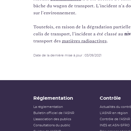
bâche du wagon de transport. L'incident n'a do
sur l'environnement.
Toutefois, en raison de la dégradation partielle
colis de transport, l'incident a été classé au
niv
transport des
matières radioactives
.
Date de la dernière mise à jour : 03/09/2021
Réglementation
Contrôle
La réglementation
Actualités du contr
Bulletin officiel de l'ASNR
L'ASNR en région
L’association des publics
Contrôle de l'ASNR
Consultations du public
INES et ASN-SFRO