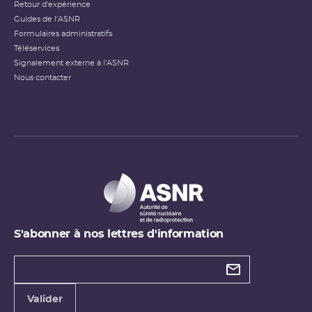
Retour d'expérience
Guides de l'ASNR
Formulaires administratifs
Téléservices
Signalement externe à l'ASNR
Nous contacter
S'abonner à nos lettres d'information
Types de
newsletter
Adresse
Valider
e-