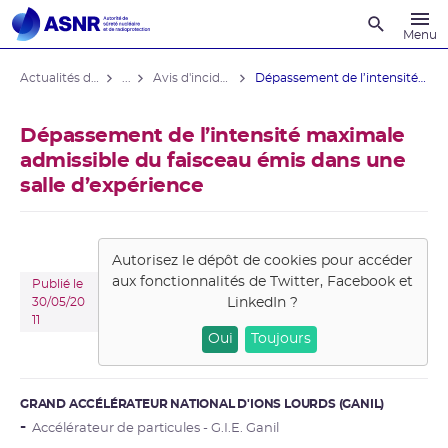
Recherche
Menu
Actualités du contrôle
...
Avis d'incident des installations nucléaires
Dépassement de l’intensité maximale ...
Dépassement de l’intensité maximale
admissible du faisceau émis dans une
salle d’expérience
Autorisez le dépôt de cookies pour accéder
aux fonctionnalités de
Twitter, Facebook et
Publié le
LinkedIn
?
30/05/20
11
Oui
Toujours
GRAND ACCÉLÉRATEUR NATIONAL D'IONS LOURDS (GANIL)
Accélérateur de particules - G.I.E. Ganil