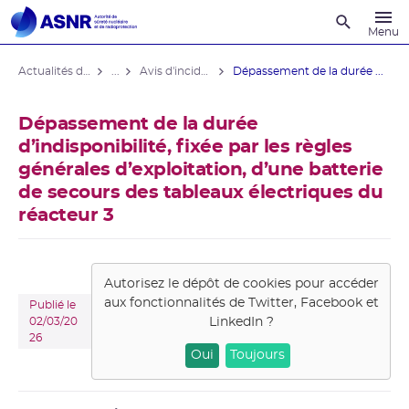
Recherche
Menu
Actualités du contrôle
...
Avis d'incident des installations nucléaires
Dépassement de la durée ...
Dépassement de la durée
d’indisponibilité, fixée par les règles
générales d’exploitation, d’une batterie
de secours des tableaux électriques du
réacteur 3
Autorisez le dépôt de cookies pour accéder
aux fonctionnalités de
Twitter, Facebook et
Publié le
LinkedIn
?
02/03/20
26
Oui
Toujours