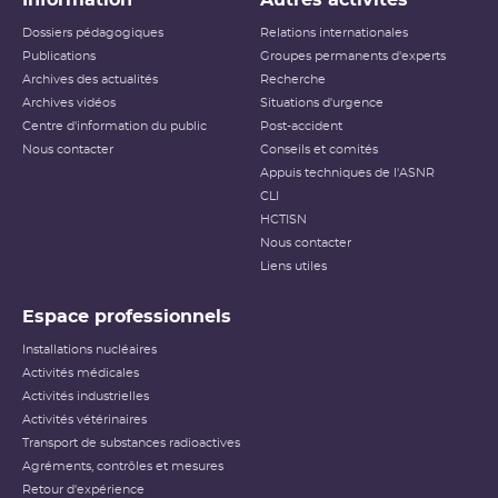
L’échelle INES (International Nuclear and Radiological
Dossiers pédagogiques
Relations internationales
Event Scale) a été développée par l’
AIEA
afin d’expliquer
Publications
Groupes permanents d'experts
au public l’importance d’un événement vis-à-vis de la
Archives des actualités
sûreté ou de la radioprotection. Cette échelle est
Recherche
applicable aux événements survenant sur les
INB
et aux
Archives vidéos
Situations d'urgence
événements ayant des conséquences, potentielles ou
Centre d'information du public
Post-accident
réelles, sur la radioprotection du public et des travailleurs.
Elle ne s’applique pas aux événements ayant un impact
Nous contacter
Conseils et comités
sur la radioprotection des patients, les critères
Appuis techniques de l'ASNR
habituellement utilisés pour classer les événements
(
dose
reçue notamment) n’étant pas applicables dans ce
CLI
cas.
HCTISN
Nous contacter
Échelle INES pour le
classement des incidents et
Liens utiles
accidents nucléaires
(PDF - 633.68 Ko )
Espace professionnels
Installations nucléaires
Activités médicales
Activités industrielles
Activités vétérinaires
Transport de substances radioactives
Agréments, contrôles et mesures
Retour d'expérience