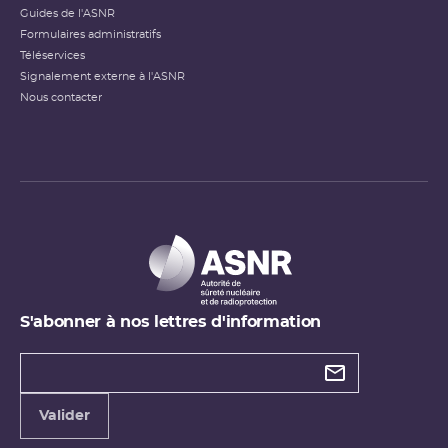
Guides de l'ASNR
Formulaires administratifs
Téléservices
Signalement externe à l'ASNR
Nous contacter
S'abonner à nos lettres d'information
Types de
newsletter
Adresse
Valider
e-
mail