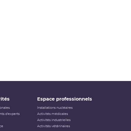
ités
Espace professionnels
ionales
Installations nucléaires
ts d'experts
Activités médicales
Activités industrielles
ce
Activités vétérinaires