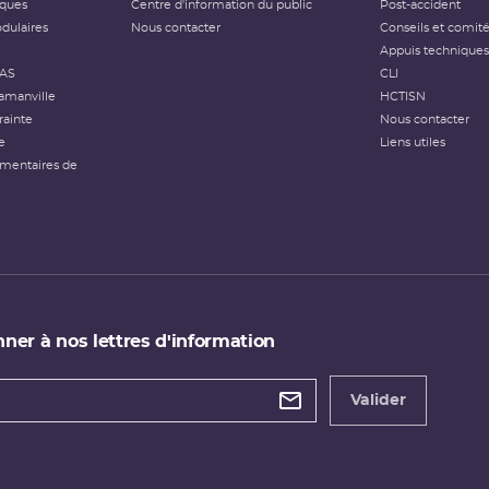
iques
Centre d'information du public
Post-accident
dulaires
Nous contacter
Conseils et comit
Appuis techniques
FAS
CLI
amanville
HCTISN
rainte
Nous contacter
e
Liens utiles
émentaires de
ner à nos lettres d'information
 de
etter
Valider
e