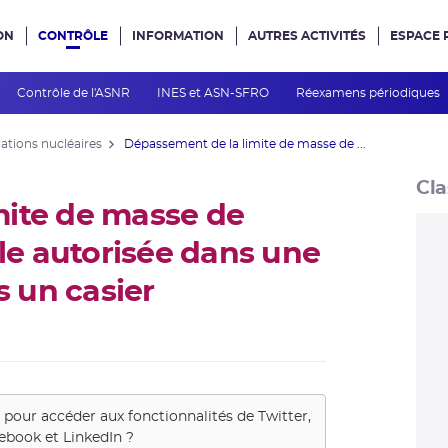
ON
CONTRÔLE
INFORMATION
AUTRES ACTIVITÉS
ESPACE 
e site
Contrôle de l'ASNR
INES et ASN-SFRO
Réexamens périodiques
lations nucléaires
Dépassement de la limite de masse de ...
Cla
mite de masse de
ile autorisée dans une
s un casier
s pour accéder aux fonctionnalités de
Twitter,
ebook et LinkedIn
?