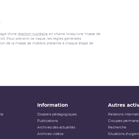
_
rrage d’une
réaction nucléaire
en chaine lorsqu’une masse de
t. Pour prévenir ce risque, les règles générales
tation de la masse de matière présente à chaque étape de
Information
Autres activ
ôle
Dossiers pédagogiques
Relations internat
Publications
Groupes permanen
Archives des actualités
Recherche
Archives vidéos
Situations d'urgen