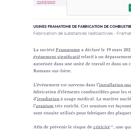
22/03/2021
USINES FRAMATOME DE FABRICATION DE COMBUSTIB
Fabrication de substances radioactives - Fram
La société
Framatome
a déclaré le 19 mars 202
événement significatif
relatif à un dépassemen
autorisée dans une unité de travail et dans un c
Romans-sur-Isère.
L’événement est survenu dans l’
installation nu
fabrication d’éléments combustibles pour les r
d’
irradiation
à usage médical. La matière nucléai
l’
uranium
très enrichi. Cet uranium est façonné
sont ensuite utilisés pour fabriquer des plaque
Afin de prévenir le risque de
criticité
, une qu
[1]