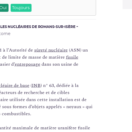
Oui
Toujours
LES NUCLÉAIRES DE ROMANS-SUR-ISÈRE
atome
1 à l’Autorité de
sûreté nucléaire
(ASN) un
t de limite de masse de matière
fissile
asier d’
entreposage
dans son usine de
cléaire de base
(
INB
) n° 63, dédiée à la
éacteurs de recherche et de cibles
re utilisée dans cette installation est de
 sous formes d’objets appelés « noyaux » qui
s combustibles.
antité maximale de matière uranifère fissile