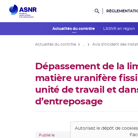
RÉGLEMENTATI
Rechercher dans l
Actualités du contrôle
L'ASNR en région
Actualités du contrôle
...
Avis d'incident des instal
Dépassement de la li
matière uranifère fiss
unité de travail et dan
d’entreposage
Autorisez le dépôt de cookie
Fac
Publié le