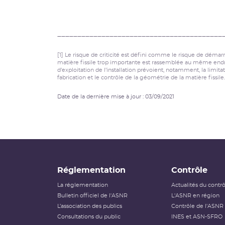
_________________________________________
[1] Le risque de criticité est défini comme le risque de déma
matière fissile trop importante est rassemblée au même endroi
d’exploitation de l’installation prévoient, notamment, la limi
fabrication et le contrôle de la géométrie de la matière fissile.
Date de la dernière mise à jour : 03/09/2021
Réglementation
Contrôle
La réglementation
Actualités du contr
Bulletin officiel de l'ASNR
L'ASNR en région
L’association des publics
Contrôle de l'ASNR
Consultations du public
INES et ASN-SFRO