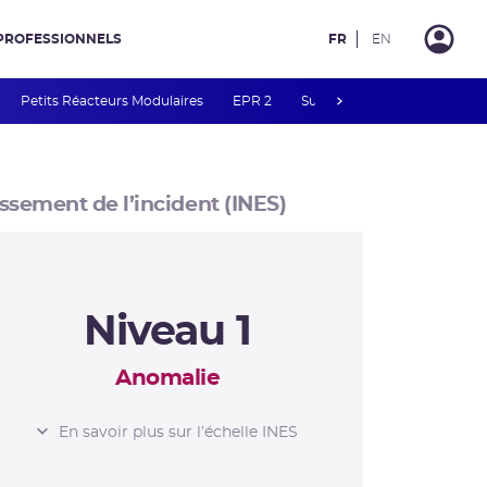
PROFESSIONNELS
FR
EN
next
Petits Réacteurs Modulaires
EPR 2
Surveillance des PFAS
R
ssement de l’incident (INES)
Niveau 1
Anomalie
L’ÉCHELLE INES
En savoir plus sur l’échelle INES