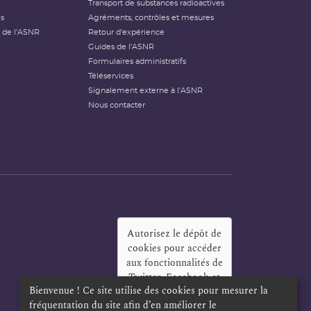
Transport de substances radioactives
és
Agréments, contrôles et mesures
 de l'ASNR
Retour d'expérience
Guides de l'ASNR
Formulaires administratifs
Téléservices
Signalement externe à l'ASNR
Nous contacter
Autorisez le dépôt de
cookies pour accéder
aux fonctionnalités de
Twitter, Facebook et
Bienvenue ! Ce site utilise des cookies pour mesurer la
LinkedIn
?
fréquentation du site afin d’en améliorer le